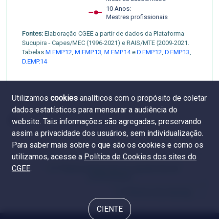
10 Anos:
Mestres profissionais
Fontes:
Elaboração CGEE a partir de dados da Plataforma
Sucupira - Capes/MEC (1996-2021) e RAIS/MTE (2009-2021.
Tabelas
M.EMP.12
,
M.EMP.13
,
M.EMP.14
e
D.EMP.12
,
D.EMP.13
,
D.EMP.14
Utilizamos
cookies
analíticos com o propósito de coletar
dados estatísticos para mensurar a audiência do
website. Tais informações são agregadas, preservando
assim a privacidade dos usuários, sem individualização.
Para saber mais sobre o que são os cookies e como os
utilizamos, acesse a
Política de Cookies dos sites do
CGEE
.
6.2 Títulos profissionais por grande área do
conhecimento
6.4 Setores de emprego
CIENTE