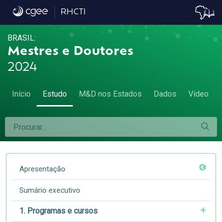
6.3 Tempo de titulação e emprego - 6.3 Te
RHCTI
BRASIL:
Mestres e Doutores
2024
Início
Estudo
M&D nos Estados
Dados
Vídeo
Apresentação
Sumário executivo
1. Programas e cursos