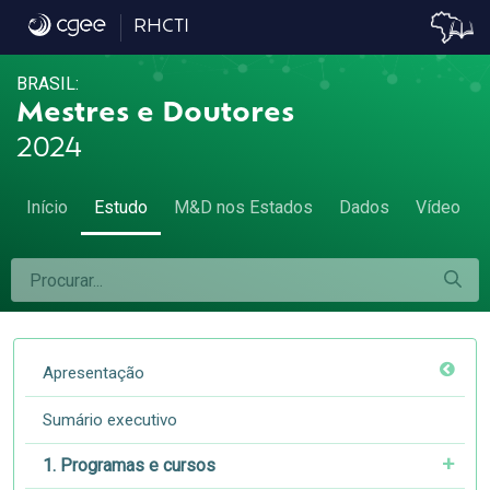
5.2 Proporção de mulheres entre os titulad
RHCTI
BRASIL:
Mestres e Doutores
2024
Início
Estudo
M&D nos Estados
Dados
Vídeo
Apresentação
Sumário executivo
1. Programas e cursos