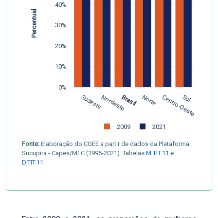
40%
Percentual
30%
20%
10%
0%
Sudeste
Nordeste
Brasil
Norte
Centro-Oeste
Sul
2009
2021
Fonte:
Elaboração do CGEE a partir de dados da Plataforma
Sucupira - Capes/MEC (1996-2021). Tabelas
M.TIT.11
e
D.TIT.11