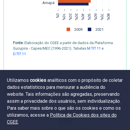
Amapá
0%
10%
20%
30%
40%
50%
60%
70%
80%
2009
2021
Fonte:
Elaboração do CGEE a partir de dados da Plataforma
Sucupira - Capes/MEC (1996-2021). Tabelas
M.TIT.11
e
D.TIT.11
Utilizamos
cookies
analíticos com o propósito de coletar
dados estatísticos para mensurar a audiência do
website. Tais informações são agregadas, preservando
assim a privacidade dos usuários, sem individualização.
Para saber mais sobre o que são os cookies e como os
utilizamos, acesse a
Política de Cookies dos sites do
5.1 Participação de mulheres e homens entre os
CGEE
.
titulados