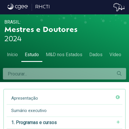
8.7 Remuneração, atividade econômica e á
RHCTI
BRASIL:
Mestres e Doutores
2024
Início
Estudo
M&D nos Estados
Dados
Vídeo
Apresentação
Sumário executivo
1. Programas e cursos