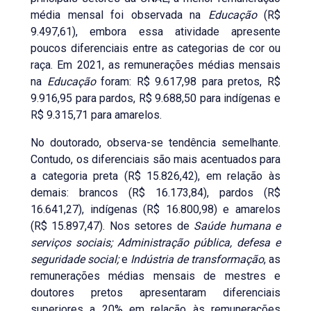
média mensal foi observada na
Educação
(R$
9.497,61), embora essa atividade apresente
poucos diferenciais entre as categorias de cor ou
raça. Em 2021, as remunerações médias mensais
na
Educação
foram: R$ 9.617,98 para pretos, R$
9.916,95 para pardos, R$ 9.688,50 para indígenas e
R$ 9.315,71 para amarelos.
No doutorado, observa-se tendência semelhante.
Contudo, os diferenciais são mais acentuados para
a categoria preta (R$ 15.826,42), em relação às
demais: brancos (R$ 16.173,84), pardos (R$
16.641,27), indígenas (R$ 16.800,98) e amarelos
(R$ 15.897,47). Nos setores de
Saúde humana e
serviços sociais; Administração pública, defesa e
seguridade social;
e
Indústria de transformação
, as
remunerações médias mensais de mestres e
doutores pretos apresentaram diferenciais
superiores a 20% em relação às remunerações