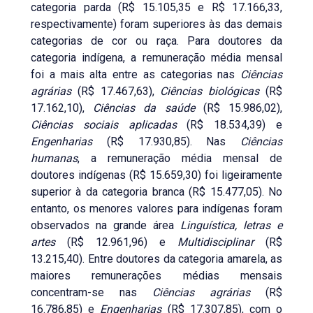
categoria parda (R$ 15.105,35 e R$ 17.166,33,
respectivamente) foram superiores às das demais
categorias de cor ou raça. Para doutores da
categoria indígena, a remuneração média mensal
foi a mais alta entre as categorias nas
Ciências
agrárias
(R$ 17.467,63),
Ciências biológicas
(R$
17.162,10),
Ciências da saúde
(R$ 15.986,02),
Ciências sociais aplicadas
(R$ 18.534,39) e
Engenharias
(R$ 17.930,85). Nas
Ciências
humanas
, a remuneração média mensal de
doutores indígenas (R$ 15.659,30) foi ligeiramente
superior à da categoria branca (R$ 15.477,05). No
entanto, os menores valores para indígenas foram
observados na grande área
Linguística, letras e
artes
(R$ 12.961,96) e
Multidisciplinar
(R$
13.215,40). Entre doutores da categoria amarela, as
maiores remunerações médias mensais
concentram-se nas
Ciências agrárias
(R$
16.786,85) e
Engenharias
(R$ 17.307,85), com o