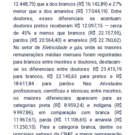
12.448,75) que a dos brancos (R$ 16.142,89) e 27%
menor que a dos amarelos (R$ 17.044,19). Entre
doutores, esses diferenciais se acentuam:
doutores pretos receberam R$ 12.097,15 — cerca
de 45% a menos que brancos (R$ 22.157,95),
pardos (R$ 20.564,40) e amarelos (R$ 22.760,62).
No setor de
Eletricidade e gás
, onde as maiores
remunerações médias mensais foram registradas
para brancos entre mestres e doutores, destacam-
se os diferenciais entre doutores: R$ 23.415,19
para brancos, R$ 22.140,63 para pretos e R$
18.611,84 para pardos. Nas
Atividades
profissionais, científicas e técnicas
, entre mestres,
os maiores diferenciais aparecem para as
categorias preta (R$ 8.959,24) e indígena (R$
9.997,86), em comparação com branca (R$
11.967,61), parda (R$ 11.106,65) e amarela (R$
11.250,15). Para a categoria branca, dentre os
principais setores da CNAE, a menor remuneração