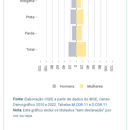
Indígena
Preta
Parda
Total
120
100
80
60
40
20
0
20
40
60
80
100
120
Homens
Mulheres
Fonte:
Elaboração CGEE a partir de dados do IBGE, Censo
Demográfico 2010 e 2022. Tabelas
M.COR.11
e
D.COR.11
Nota:
Este gráfico exclui os titulados “sem declaração” por
cor ou raça.