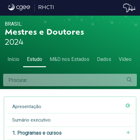
8.2. Sexo e idade - 8.2. Sexo e idade
RHCTI
BRASIL:
Mestres e Doutores
2024
Início
Estudo
M&D nos Estados
Dados
Vídeo
Apresentação
Sumário executivo
1. Programas e cursos