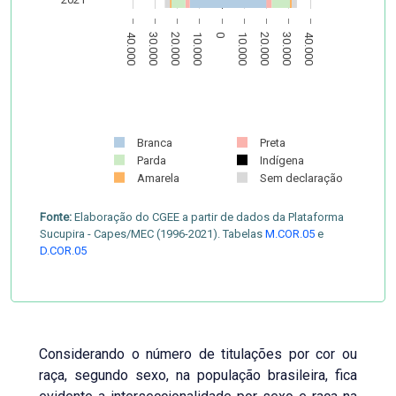
40.000
30.000
20.000
10.000
0
10.000
20.000
30.000
40.000
Branca
Preta
Parda
Indígena
Amarela
Sem declaração
Fonte:
Elaboração do CGEE a partir de dados da Plataforma
Sucupira - Capes/MEC (1996-2021). Tabelas
M.COR.05
e
D.COR.05
Considerando o número de titulações por cor ou
raça, segundo sexo, na população brasileira, fica