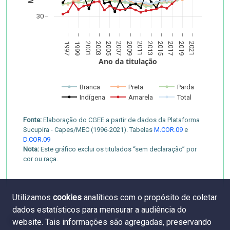
30
1997
1999
2001
2003
2005
2007
2009
2011
2013
2015
2017
2019
2021
Ano da titulação
Branca
Preta
Parda
Indígena
Amarela
Total
Fonte:
Elaboração do CGEE a partir de dados da Plataforma
Sucupira - Capes/MEC (1996-2021). Tabelas
M.COR.09
e
D.COR.09
Nota:
Este gráfico exclui os titulados “sem declaração” por
cor ou raça.
Utilizamos
cookies
analíticos com o propósito de coletar
dados estatísticos para mensurar a audiência do
website. Tais informações são agregadas, preservando