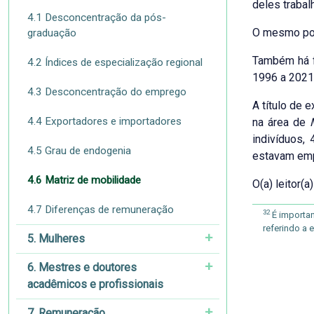
deles traba
4.1 Desconcentração da pós-
O mesmo pod
graduação
Também há fi
4.2 Índices de especialização regional
1996 a 2021,
4.3 Desconcentração do emprego
A título de 
4.4 Exportadores e importadores
na área de
indivíduos,
4.5 Grau de endogenia
estavam emp
4.6 Matriz de mobilidade
O(a) leitor(
4.7 Diferenças de remuneração
32
É importan
referindo a
5. Mulheres
6. Mestres e doutores
acadêmicos e profissionais
7. Remuneração