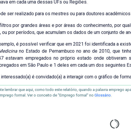
lhava em cada uma dessas UFs ou Regiões.
e ser realizado para os mestres ou para doutores acadêmicos o
ltros por grandes áreas e por áreas do conhecimento, por qual
 ou por períodos, que acumulam os dados de um conjunto de anos,
exemplo, é possível verificar que em 2021 foi identificada a exis
Medicina
no Estado de Pernambuco no ano de 2010, que tin
 47 estavam empregados no próprio estado onde obtiveram se
regados em São Paulo e 1 deles em cada um dos seguintes Estad
a) interessado(a) é convidado(a) a interagir com o gráfico de form
te lembrar que aqui, como todo este relatório, quando a palavra emprego apare
 emprego formal. Ver o conceito de "Emprego formal" no
Glossário
.