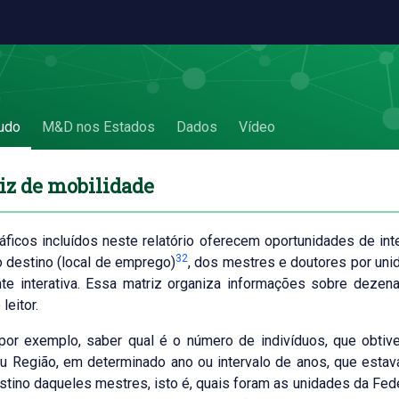
obilidade
udo
M&D nos Estados
Dados
Vídeo
iz de mobilidade
ficos incluídos neste relatório oferecem oportunidades de int
32
 o destino (local de emprego)
, dos mestres e doutores por uni
te interativa. Essa matriz organiza informações sobre deze
leitor.
 por exemplo, saber qual é o número de indivíduos, que obti
u Região, em determinado ano ou intervalo de anos, que est
estino daqueles mestres, isto é, quais foram as unidades da F