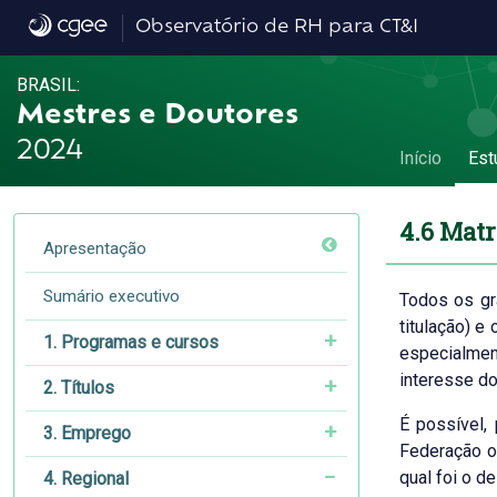
4.6 Matriz de mobilidade - 4.6 Matriz de m
Observatório de RH para CT&I
BRASIL:
Mestres e Doutores
2024
Início
Est
4.6 Matr
Apresentação
Sumário executivo
Todos os grá
titulação) e
1. Programas e cursos
especialmen
interesse do 
2. Títulos
É possível,
3. Emprego
Federação o
qual foi o d
4. Regional