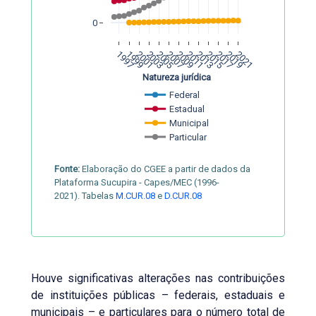
0
1997
1999
2001
2003
2005
2007
2009
2011
2013
2015
2017
2019
2021
Natureza jurídica
Federal
Estadual
Municipal
Particular
Fonte:
Elaboração do CGEE a partir de dados da
Plataforma Sucupira - Capes/MEC (1996-
2021). Tabelas
M.CUR.08
e
D.CUR.08
Houve significativas alterações nas contribuições
de instituições públicas – federais, estaduais e
municipais – e particulares para o número total de