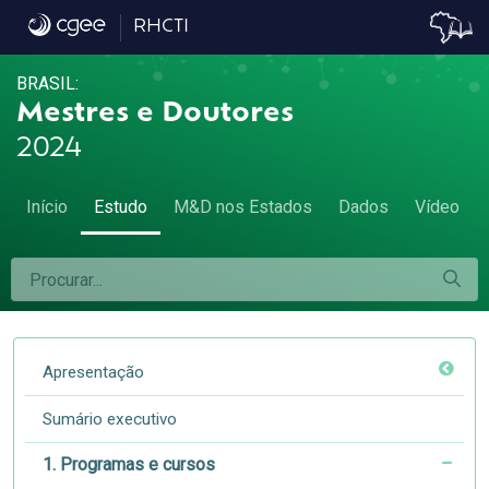
1.6 Cursos por natureza jurídica das institu
RHCTI
BRASIL:
Mestres e Doutores
2024
Início
Estudo
M&D nos Estados
Dados
Vídeo
Apresentação
Sumário executivo
1. Programas e cursos