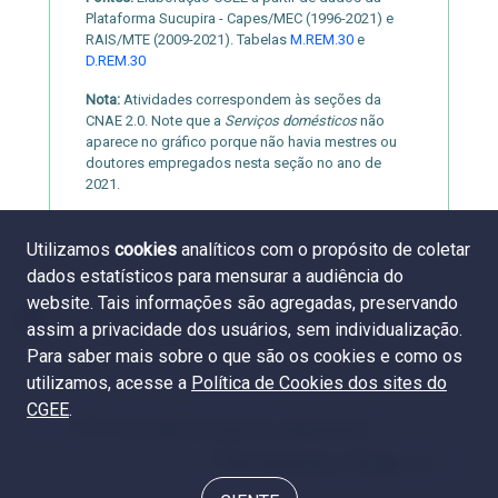
Plataforma Sucupira - Capes/MEC (1996-2021) e
RAIS/MTE (2009-2021). Tabelas
M.REM.30
e
D.REM.30
Nota:
Atividades correspondem às seções da
CNAE 2.0. Note que a
Serviços domésticos
não
aparece no gráfico porque não havia mestres ou
doutores empregados nesta seção no ano de
2021.
Utilizamos
cookies
analíticos com o propósito de coletar
dados estatísticos para mensurar a audiência do
website. Tais informações são agregadas, preservando
assim a privacidade dos usuários, sem individualização.
Para saber mais sobre o que são os cookies e como os
utilizamos, acesse a
Política de Cookies dos sites do
CGEE
.
7.5 Remuneração por área do conhecimento
7.7 Remuneração por Região e UF