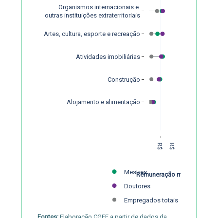
Organismos internacionais e 
outras instituições extraterritoriais
Artes, cultura, esporte e recreação
Atividades imobiliárias
Construção
Alojamento e alimentação
R$ 10.000
R$ 20.000
Mestres
Remuneração média
Doutores
Empregados totais
Fontes:
Elaboração CGEE a partir de dados da