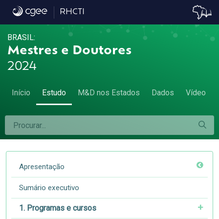
7.6 Remuneração por atividade econômica
RHCTI
BRASIL:
Mestres e Doutores
2024
Início
Estudo
M&D nos Estados
Dados
Vídeo
Apresentação
Sumário executivo
1. Programas e cursos