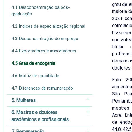
grau de 
4.1 Desconcentração da pós-
maioria d
graduação
2021, com
correla
4.2 Índices de especialização regional
brasileir
4.3 Desconcentração do emprego
que antes
titular
4.4 Exportadores e importadores
profissi
demandas
4.5 Grau de endogenia
doutores.
4.6 Matriz de mobilidade
Entre 2
aumentou
4.7 Diferenças de remuneração
São Pau
5. Mulheres
Pernambu
mestres 
6. Mestres e doutores
Acre. En
acadêmicos e profissionais
de endog
44,8; 42,
7. Remuneração