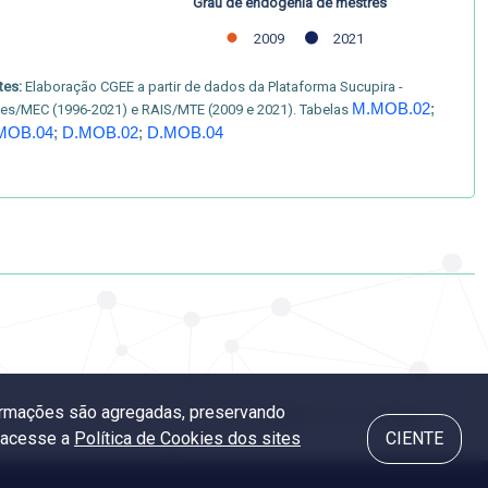
Grau de endogenia de mestres
2009
2021
tes:
Elaboração CGEE a partir de dados da Plataforma Sucupira -
M.MOB.02
;
es/MEC (1996-2021) e RAIS/MTE (2009 e 2021). Tabelas
MOB.04
;
D.MOB.02
;
D.MOB.04
nformações são agregadas, preservando
4.6 Matriz de mobilidade
, acesse a
Política de Cookies dos sites
CIENTE