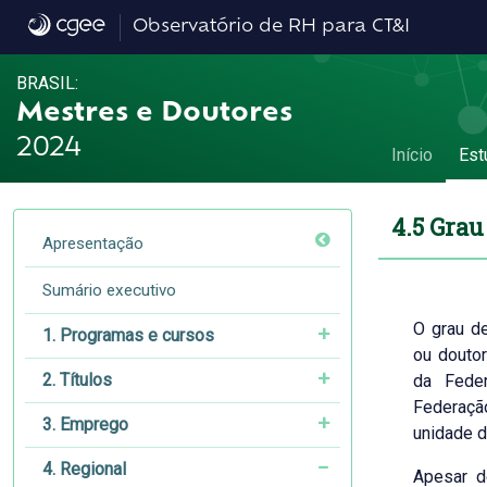
4.5 Grau de endogenia - 4.5 Grau de endog
Observatório de RH para CT&I
BRASIL:
Mestres e Doutores
2024
Início
Est
4.5 Gra
Apresentação
Sumário executivo
O grau d
1. Programas e cursos
ou douto
2. Títulos
da Fede
Federaçã
3. Emprego
unidade d
4. Regional
Apesar d