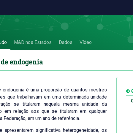
enia
udo
M&D nos Estados
Dados
Vídeo
u de endogenia
e endogenia é uma proporção de quantos mestres
G
res que trabalhavam em uma determinada unidade
G
ração se titularam naquela mesma unidade da
o em relação aos que se titularam em qualquer
a Federação, em um ano de referência.
e apresentarem significativa heterogeneidade, os