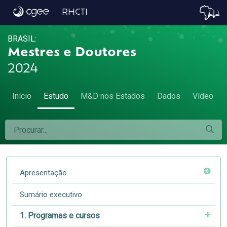
6.2 Títulos profissionais por grande área 
RHCTI
BRASIL:
Mestres e Doutores
2024
Início
Estudo
M&D nos Estados
Dados
Vídeo
Apresentação
Sumário executivo
1. Programas e cursos