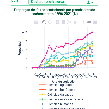
6.2.1
Doutores profissionais
Proporção de títulos profissionais por grande área do
conhecimento, 1996-2021 (%)
40%
30%
Percentual
20%
10%
0%
1997
1999
2001
2003
2005
2007
2009
2011
2013
2015
2017
2019
2021
Ano da titulação
Ciências agrárias
Ciências biológicas
Ciências da saúde
Ciências exatas e da terra
Ciências humanas