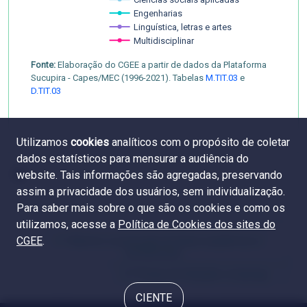
Ciências sociais aplicadas
Engenharias
Linguística, letras e artes
Multidisciplinar
Fonte:
Elaboração do CGEE a partir de dados da Plataforma
Sucupira - Capes/MEC (1996-2021). Tabelas
M.TIT.03
e
D.TIT.03
Utilizamos
cookies
analíticos com o propósito de coletar
dados estatísticos para mensurar a audiência do
website. Tais informações são agregadas, preservando
assim a privacidade dos usuários, sem individualização.
Para saber mais sobre o que são os cookies e como os
utilizamos, acesse a
Política de Cookies dos sites do
CGEE
.
6.1 Número e proporção de títulos acadêmicos e
profissionais
6.3 Tempo de titulação e emprego
CIENTE