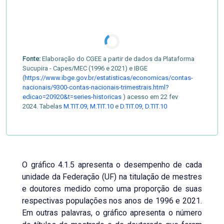
Fonte:
Elaboração do CGEE a partir de dados da Plataforma
Sucupira - Capes/MEC (1996 e 2021) e IBGE
(
https://www.ibge.gov.br/estatisticas/economicas/contas-
nacionais/9300-contas-nacionais-trimestrais.html?
edicao=20920&t=series-historicas
) acesso em 22 fev
2024. Tabelas
M.TIT.09,
M.TIT.10
e
D.TIT.09
,
D.TIT.10
O gráfico 4.1.5 apresenta o desempenho de cada
unidade da Federação (UF) na titulação de mestres
e doutores medido como uma proporção de suas
respectivas populações nos anos de 1996 e 2021.
Em outras palavras, o gráfico apresenta o número