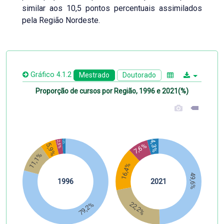
similar aos 10,5 pontos percentuais assimilados
pela Região Nordeste.
Gráfico 4.1.2
Mestrado
Doutorado
Proporção de cursos por Região, 1996 e 2021(%)
1,3%
4,3%
2,5%
5,9%
7,6%
11,1%
16,4%
49,6%
1996
2021
22,2%
79,2%