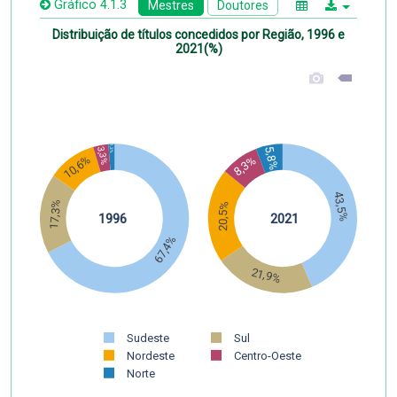
Gráfico 4.1.3
Mestres
Doutores
Distribuição de títulos concedidos por Região, 1996 e
2021(%)
1,3%
5,8%
3,3%
10,6%
8,3%
43,5%
17,3%
20,5%
1996
2021
67,4%
21,9%
Sudeste
Sul
Nordeste
Centro-Oeste
Norte