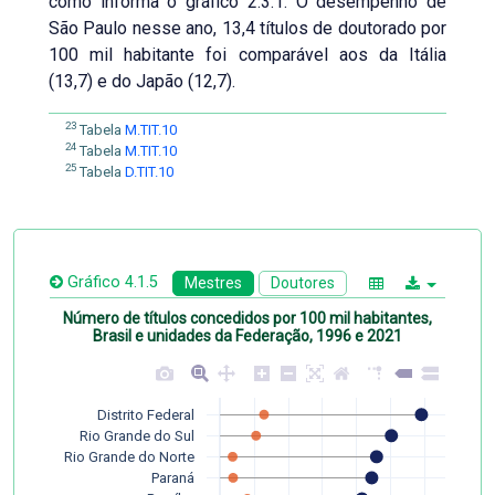
como informa o gráfico 2.3.1. O desempenho de
São Paulo nesse ano, 13,4 títulos de doutorado por
100 mil habitante foi comparável aos da Itália
(13,7) e do Japão (12,7).
23
Tabela
M.TIT.10
24
Tabela
M.TIT.10
25
Tabela
D.TIT.10
Gráfico 4.1.5
Mestres
Doutores
Número de títulos concedidos por 100 mil habitantes,
Brasil e unidades da Federação, 1996 e 2021
Distrito Federal
Rio Grande do Sul
Rio Grande do Norte
Paraná