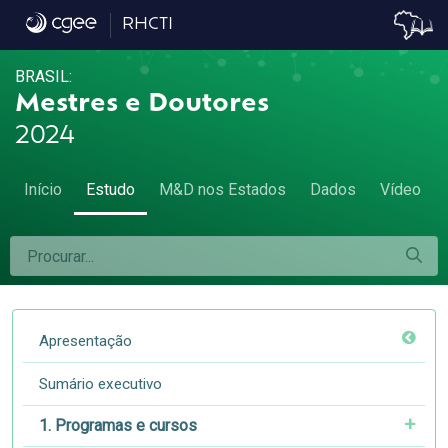
4.1 Desconcentração da pós-graduação - 4.
RHCTI
BRASIL:
Mestres e Doutores
2024
Início
Estudo
M&D nos Estados
Dados
Vídeo
Apresentação
Sumário executivo
1. Programas e cursos