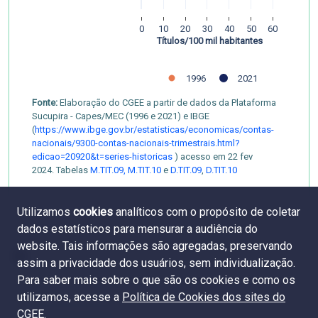
0
10
20
30
40
50
60
Títulos/100 mil habitantes
1996
2021
Fonte:
Elaboração do CGEE a partir de dados da Plataforma
Sucupira - Capes/MEC (1996 e 2021) e IBGE
(
https://www.ibge.gov.br/estatisticas/economicas/contas-
nacionais/9300-contas-nacionais-trimestrais.html?
edicao=20920&t=series-historicas
) acesso em 22 fev
2024. Tabelas
M.TIT.09,
M.TIT.10
e
D.TIT.09
,
D.TIT.10
Utilizamos
cookies
analíticos com o propósito de coletar
dados estatísticos para mensurar a audiência do
website. Tais informações são agregadas, preservando
assim a privacidade dos usuários, sem individualização.
Para saber mais sobre o que são os cookies e como os
utilizamos, acesse a
Política de Cookies dos sites do
CGEE
.