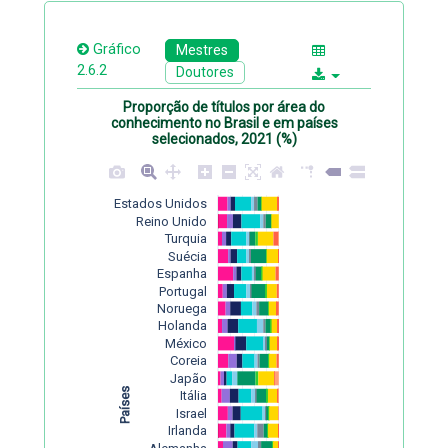
Gráfico
Mestres
2.6.2
Doutores
Proporção de títulos por área do
conhecimento no Brasil e em países
selecionados, 2021 (%)
Estados Unidos
Reino Unido
Turquia
Suécia
Espanha
Portugal
Noruega
Holanda
México
Coreia
Japão
Países
Itália
Israel
Irlanda
Alemanha