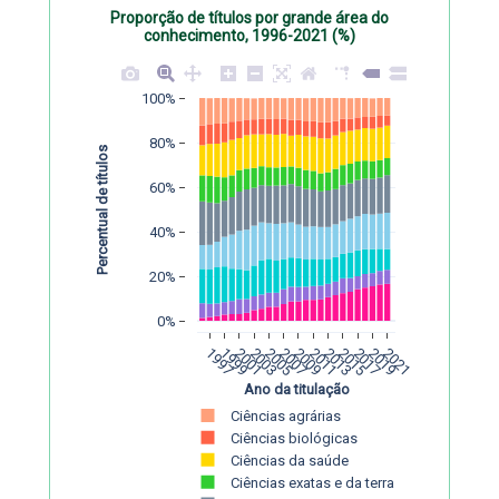
Proporção de títulos por grande área do
conhecimento, 1996-2021 (%)
100%
80%
Percentual de títulos
60%
40%
20%
0%
1997
1999
2001
2003
2005
2007
2009
2011
2013
2015
2017
2019
2021
Ano da titulação
Ciências agrárias
Ciências biológicas
Ciências da saúde
Ciências exatas e da terra