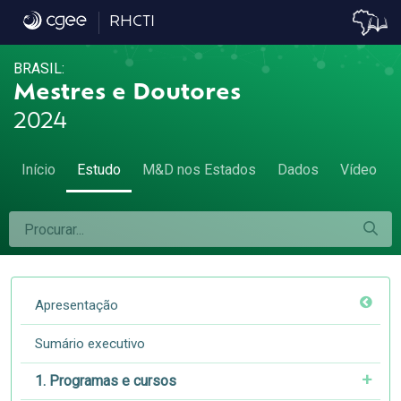
2.6 Titulação por grande área e área do c
RHCTI
BRASIL:
Mestres e Doutores
2024
Início
Estudo
M&D nos Estados
Dados
Vídeo
Apresentação
Sumário executivo
1. Programas e cursos