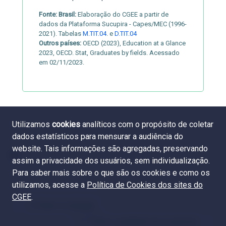
Fonte:
Brasil:
Elaboração do CGEE a partir de
dados da Plataforma Sucupira - Capes/MEC (1996-
2021). Tabelas
M.TIT.04
. e
D.TIT.04
Outros países:
OECD (2023), Education at a Glance
2023, OECD. Stat, Graduates by fields. Acessado
em 02/11/2023.
Utilizamos
cookies
analíticos com o propósito de coletar
dados estatísticos para mensurar a audiência do
website. Tais informações são agregadas, preservando
assim a privacidade dos usuários, sem individualização.
Para saber mais sobre o que são os cookies e como os
utilizamos, acesse a
Política de Cookies dos sites do
CGEE
.
2.5 Idade na titulação
2.7 Títulos e qualidade dos programas