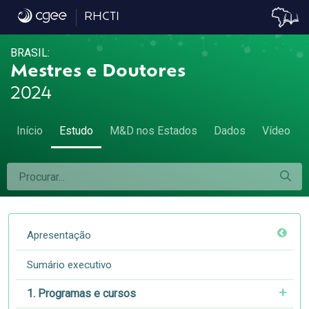
5.4. Participação das mulheres no emprego
RHCTI
BRASIL:
Mestres e Doutores
2024
Início
Estudo
M&D nos Estados
Dados
Vídeo
Apresentação
Sumário executivo
1. Programas e cursos