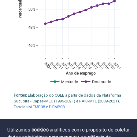
Percentual
50%
48%
46%
2009
2010
2011
2012
2013
2014
2015
2016
2017
2018
2019
2020
2021
Ano de emprego
Mestrado
Doutorado
Fontes:
Elaboração do CGEE a partir de dados da Plataforma
Sucupira - Capes/MEC (1996-2021) e RAIS/MTE (2009-2021).
Tabelas
M.EMP.08
e
D.EMP.08
Utilizamos
cookies
analíticos com o propósito de coletar