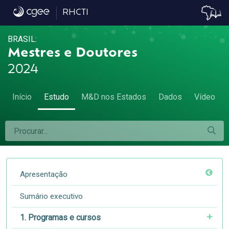
4.7 Diferenças de remuneração - 4.7 Dife
RHCTI
BRASIL:
Mestres e Doutores
2024
Início
Estudo
M&D nos Estados
Dados
Vídeo
Apresentação
Sumário executivo
1. Programas e cursos