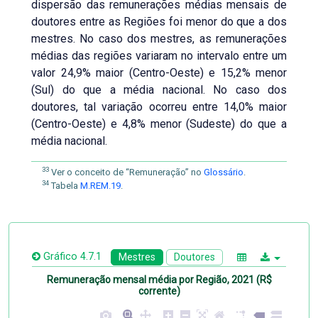
dispersão das remunerações médias mensais de
doutores entre as Regiões foi menor do que a dos
mestres. No caso dos mestres, as remunerações
médias das regiões variaram no intervalo entre um
valor 24,9% maior (Centro-Oeste) e 15,2% menor
(Sul) do que a média nacional. No caso dos
doutores, tal variação ocorreu entre 14,0% maior
(Centro-Oeste) e 4,8% menor (Sudeste) do que a
média nacional.
33
Ver o conceito de “Remuneração” no
Glossário
.
34
Tabela
M.REM.19
.
Gráfico 4.7.1
Mestres
Doutores
Remuneração mensal média por Região, 2021 (R$
corrente)