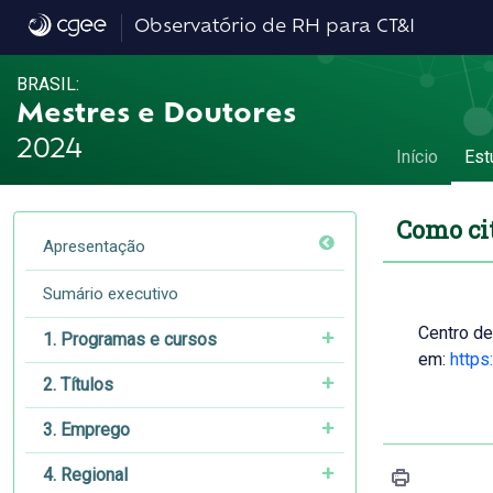
Como citar - Como citar
Observatório de RH para CT&I
BRASIL:
Mestres e Doutores
2024
Início
Est
Como ci
Apresentação
Sumário executivo
Centro de
1. Programas e cursos
em:
https
2. Títulos
3. Emprego
4. Regional