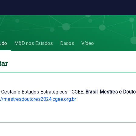
udo
M&D nos Estados
Dados
Vídeo
tar
 Gestão e Estudos Estratégicos - CGEE.
Brasil: Mestres e Dout
://mestresdoutores2024.cgee.org.br