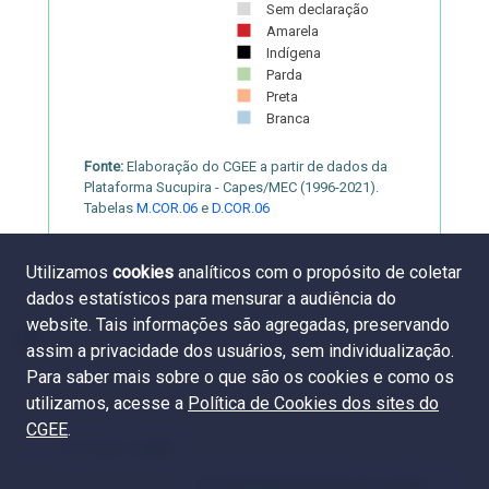
Sem declaração
Amarela
Indígena
Parda
Preta
Branca
Fonte:
Elaboração do CGEE a partir de dados da
Plataforma Sucupira - Capes/MEC (1996-2021).
Tabelas
M.COR.06
e
D.COR.06
Utilizamos
cookies
analíticos com o propósito de coletar
dados estatísticos para mensurar a audiência do
website. Tais informações são agregadas, preservando
assim a privacidade dos usuários, sem individualização.
Para saber mais sobre o que são os cookies e como os
utilizamos, acesse a
Política de Cookies dos sites do
CGEE
.
8.2. Sexo e idade
8.4. Emprego formal e cor ou raça