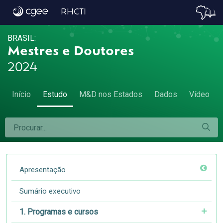
8.3. Natureza jurídica das IES e grandes ár
RHCTI
BRASIL:
Mestres e Doutores
2024
Início
Estudo
M&D nos Estados
Dados
Vídeo
Apresentação
Sumário executivo
1. Programas e cursos