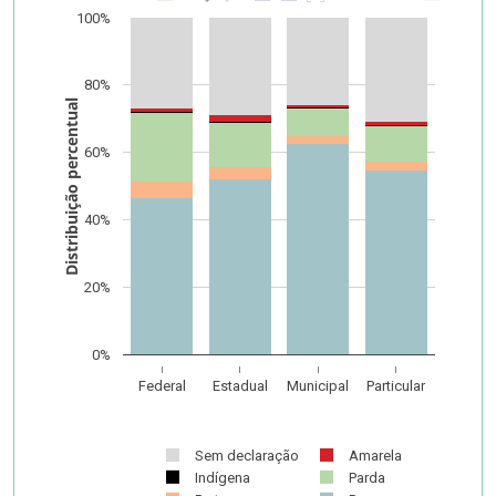
100%
80%
Distribuição percentual
60%
40%
20%
0%
Federal
Estadual
Municipal
Particular
Sem declaração
Amarela
Indígena
Parda