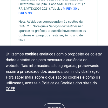
Plataforma Sucupira - Capes/MEC (1996-2021) e
RAIS/MTE (2009-2021). Tabelas
M.REM.30
e
D.REM.30
Nota:
Atividades correspondem às seções da
CNAE 2.0. Note que a
Serviços domésticos
não
aparece no gráfico porque não havia mestres ou
doutores empregados nesta seção no ano de
2021.
Utilizamos
cookies
analíticos com o propósito de coletar
dados estatísticos para mensurar a audiência do
website. Tais informações são agregadas, preservando
assim a privacidade dos usuários, sem individualização.
Para saber mais sobre o que são os cookies e como os
utilizamos, acesse a
Política de Cookies dos sites do
CGEE
.
7.5 Remuneração por área do conhecimento
7.7 Remuneração por Região e UF