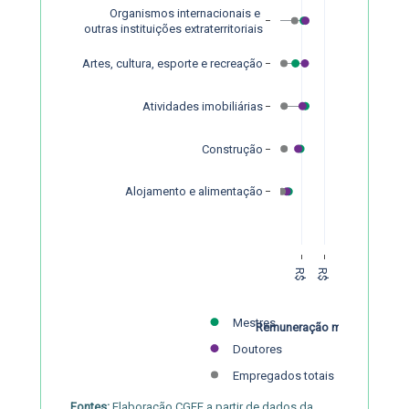
Organismos internacionais e 
outras instituições extraterritoriais
Artes, cultura, esporte e recreação
Atividades imobiliárias
Construção
Alojamento e alimentação
R$ 10.000
R$ 20.000
Mestres
Remuneração média
Doutores
Empregados totais
Fontes:
Elaboração CGEE a partir de dados da