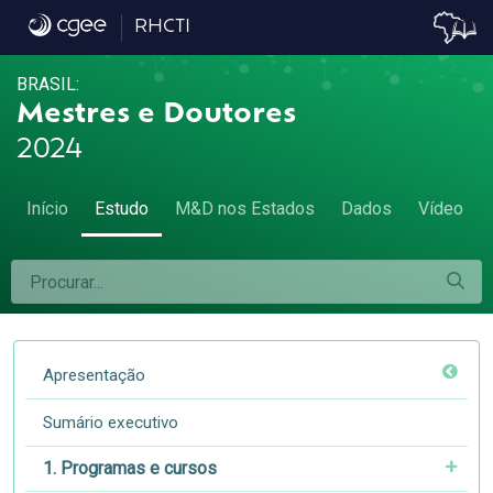
7.6 Remuneração por atividade econômica
RHCTI
BRASIL:
Mestres e Doutores
2024
Início
Estudo
M&D nos Estados
Dados
Vídeo
Apresentação
Sumário executivo
1. Programas e cursos