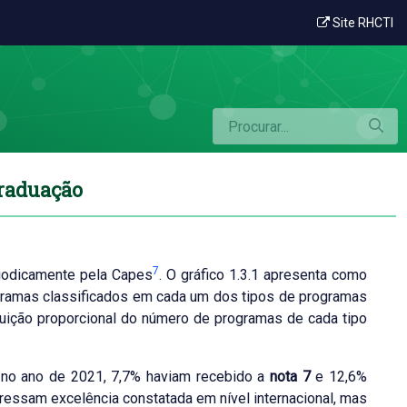
dade dos programas de pós-graduação
Site RHCTI
graduação
7
riodicamente pela Capes
. O gráfico 1.3.1 apresenta como
ogramas classificados em cada um dos tipos de programas
buição proporcional do número de programas de cada tipo
 no ano de 2021, 7,7% haviam recebido a
nota 7
e 12,6%
ressam excelência constatada em nível internacional, mas