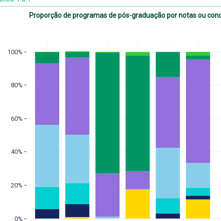
Proporção de programas de pós-graduação por notas ou conce
100%
80%
60%
40%
20%
0%