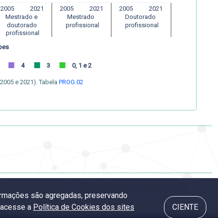
2005
2021
2005
2021
2005
2021
Mestrado e 
Mestrado 
Doutorado 
 doutorado 
 profissional
 profissional
 profissional
pes
4
3
0, 1 e 2
2005 e 2021). Tabela
PROG.02
1.4 Crescimento do número de cursos
nformações são agregadas, preservando
, acesse a
Política de Cookies dos sites
CIENTE