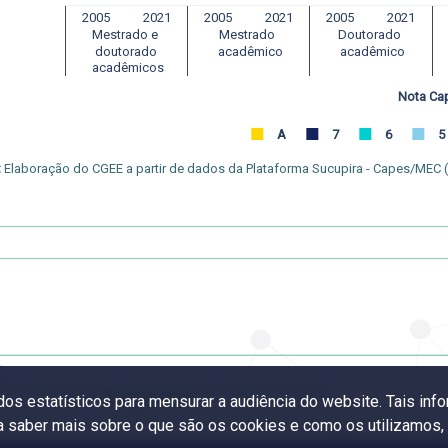
2005
2021
2005
2021
2005
2021
Mestrado e 
Mestrado 
Doutorado 
 doutorado 
 acadêmico
 acadêmico
 acadêmicos
Nota Ca
A
7
6
5
:
Elaboração do CGEE a partir de dados da Plataforma Sucupira - Capes/MEC (
2. Programas de pós-graduação por grande área do
ados estatísticos para mensurar a audiência do website. Tais i
conhecimento
ra saber mais sobre o que são os cookies e como os utilizamos