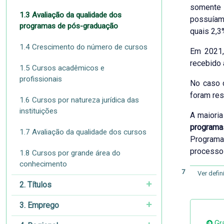
somente 
1.3 Avaliação da qualidade dos
possuíam
programas de pós-graduação
quais 2,
1.4 Crescimento do número de cursos
Em 2021
recebido
1.5 Cursos acadêmicos e
profissionais
No caso
foram res
1.6 Cursos por natureza jurídica das
instituições
A maiori
programa
1.7 Avaliação da qualidade dos cursos
Programas
processo 
1.8 Cursos por grande área do
conhecimento
7
Ver defi
2. Títulos
3. Emprego
Grá