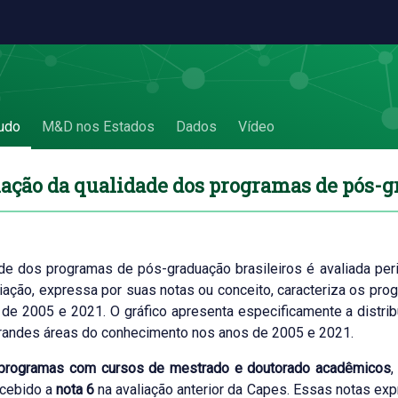
de pós-graduação - 1.3 Avaliação da quali
udo
M&D nos Estados
Dados
Vídeo
iação da qualidade dos programas de pós-
de dos programas de pós-graduação brasileiros é avaliada pe
iação, expressa por suas notas ou conceito, caracteriza os pr
de 2005 e 2021. O gráfico apresenta especificamente a distri
randes áreas do conhecimento nos anos de 2005 e 2021.
programas com cursos de mestrado e doutorado acadêmicos
,
ecebido a
nota 6
na avaliação anterior da Capes. Essas notas exp