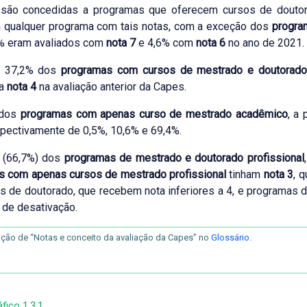
são concedidas a programas que oferecem cursos de doutor
 qualquer programa com tais notas, com a exceção dos
progra
3% eram avaliados com
nota 7
e 4,6% com
nota 6
no ano de 2021.
, 37,2% dos
programas com cursos de mestrado e doutorad
 a
nota 4
na avaliação anterior da Capes.
 dos
programas com apenas curso de mestrado acadêmico
, a
pectivamente de 0,5%, 10,6% e 69,4%.
a (66,7%) dos
programas de mestrado e doutorado profissional
s com apenas cursos de mestrado profissional
tinham
nota 3
, 
 de doutorado, que recebem nota inferiores a 4, e programas d
de desativação.
nição de “Notas e conceito da avaliação da Capes” no
Glossário
.
fico 1.3.1