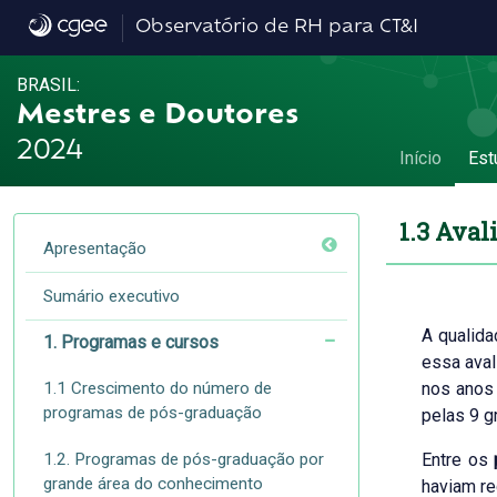
1.3 Avaliação da qualidade dos programas 
Observatório de RH para CT&I
BRASIL:
Mestres e Doutores
2024
Início
Est
1.3 Aval
Apresentação
Sumário executivo
A qualida
1. Programas e cursos
essa aval
1.1 Crescimento do número de
nos anos 
programas de pós-graduação
pelas 9 g
1.2. Programas de pós-graduação por
Entre os
grande área do conhecimento
haviam r