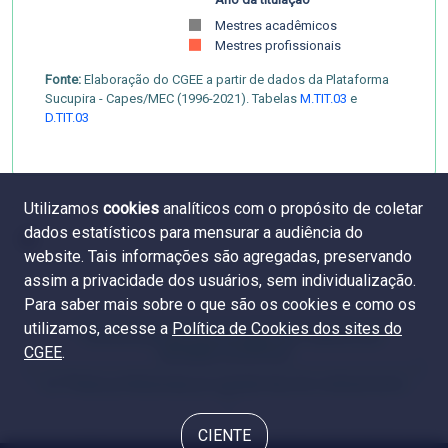
Mestres acadêmicos
Mestres profissionais
Fonte:
Elaboração do CGEE a partir de dados da Plataforma
Sucupira - Capes/MEC (1996-2021). Tabelas
M.TIT.03
e
D.TIT.03
Utilizamos
cookies
analíticos com o propósito de coletar
dados estatísticos para mensurar a audiência do
website. Tais informações são agregadas, preservando
assim a privacidade dos usuários, sem individualização.
Para saber mais sobre o que são os cookies e como os
utilizamos, acesse a
Política de Cookies dos sites do
5.8 Diferença da remuneração das mulheres por
CGEE
.
atividade econômica
6.2 Títulos profissionais por grande área do conhecimento
CIENTE