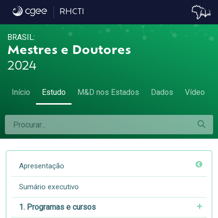
6.1 Número e proporção de títulos acadêmic
RHCTI
BRASIL:
Mestres e Doutores
2024
Início
Estudo
M&D nos Estados
Dados
Vídeo
Apresentação
Sumário executivo
1. Programas e cursos