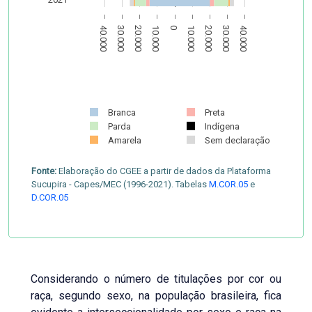
40.000
30.000
20.000
10.000
0
10.000
20.000
30.000
40.000
Branca
Preta
Parda
Indígena
Amarela
Sem declaração
Fonte:
Elaboração do CGEE a partir de dados da Plataforma
Sucupira - Capes/MEC (1996-2021). Tabelas
M.COR.05
e
D.COR.05
Considerando o número de titulações por cor ou
raça, segundo sexo, na população brasileira, fica