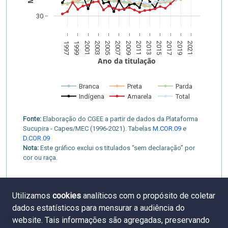
30
1997
1999
2001
2003
2005
2007
2009
2011
2013
2015
2017
2019
2021
Ano da titulação
Branca
Preta
Parda
Indígena
Amarela
Total
Fonte:
Elaboração do CGEE a partir de dados da Plataforma
Sucupira - Capes/MEC (1996-2021). Tabelas
M.COR.09
e
D.COR.09
Nota:
Este gráfico exclui os titulados “sem declaração” por
cor ou raça.
Utilizamos
cookies
analíticos com o propósito de coletar
dados estatísticos para mensurar a audiência do
website. Tais informações são agregadas, preservando