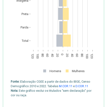
Indígena
Preta
Parda
Total
120
100
80
60
40
20
0
20
40
60
80
100
120
Homens
Mulheres
Fonte:
Elaboração CGEE a partir de dados do IBGE, Censo
Demográfico 2010 e 2022. Tabelas
M.COR.11
e
D.COR.11
Nota:
Este gráfico exclui os titulados “sem declaração” por
cor ou raça.