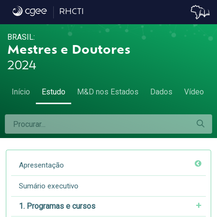
8.2. Sexo e idade - 8.2. Sexo e idade
RHCTI
BRASIL:
Mestres e Doutores
2024
Início
Estudo
M&D nos Estados
Dados
Vídeo
Apresentação
Sumário executivo
1. Programas e cursos