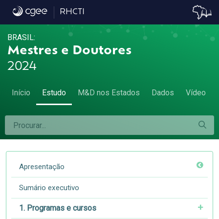
4.1 Desconcentração da pós-graduação - 4.
RHCTI
BRASIL:
Mestres e Doutores
2024
Início
Estudo
M&D nos Estados
Dados
Vídeo
Apresentação
Sumário executivo
1. Programas e cursos