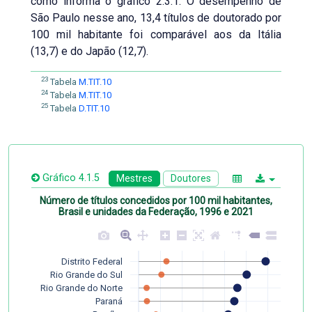
como informa o gráfico 2.3.1. O desempenho de
São Paulo nesse ano, 13,4 títulos de doutorado por
100 mil habitante foi comparável aos da Itália
(13,7) e do Japão (12,7).
23
Tabela
M.TIT.10
24
Tabela
M.TIT.10
25
Tabela
D.TIT.10
Gráfico 4.1.5
Mestres
Doutores
Número de títulos concedidos por 100 mil habitantes,
Brasil e unidades da Federação, 1996 e 2021
Distrito Federal
Rio Grande do Sul
Rio Grande do Norte
Paraná