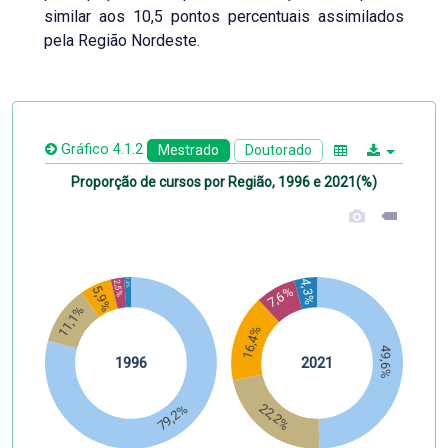
similar aos 10,5 pontos percentuais assimilados
pela Região Nordeste.
Gráfico 4.1.2
Mestrado
Doutorado
Proporção de cursos por Região, 1996 e 2021(%)
1,3%
4,3%
2,5%
5,9%
7,6%
11,1%
16,4%
49,6%
1996
2021
22,2%
79,2%