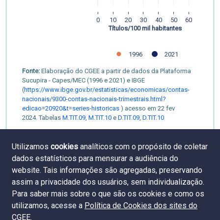
0
10
20
30
40
50
60
Títulos/100 mil habitantes
1996
2021
Fonte:
Elaboração do CGEE a partir de dados da Plataforma
Sucupira - Capes/MEC (1996 e 2021) e IBGE
(
https://www.ibge.gov.br/estatisticas/economicas/contas-
nacionais/9300-contas-nacionais-trimestrais.html?
edicao=20920&t=series-historicas
) acesso em 22 fev
2024. Tabelas
M.TIT.09,
M.TIT.10
e
D.TIT.09
,
D.TIT.10
Utilizamos
cookies
analíticos com o propósito de coletar
dados estatísticos para mensurar a audiência do
website. Tais informações são agregadas, preservando
assim a privacidade dos usuários, sem individualização.
Para saber mais sobre o que são os cookies e como os
utilizamos, acesse a
Política de Cookies dos sites do
CGEE
.