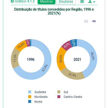
Gráfico 4.1.3
Mestres
Doutores
Distribuição de títulos concedidos por Região, 1996 e
2021(%)
1,3%
5,8%
3,3%
10,6%
8,3%
43,5%
17,3%
20,5%
1996
2021
67,4%
21,9%
Sudeste
Sul
Nordeste
Centro-Oeste
Norte