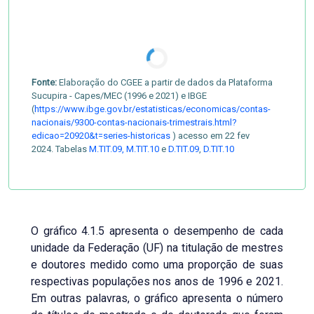
Fonte:
Elaboração do CGEE a partir de dados da Plataforma
Sucupira - Capes/MEC (1996 e 2021) e IBGE
(
https://www.ibge.gov.br/estatisticas/economicas/contas-
nacionais/9300-contas-nacionais-trimestrais.html?
edicao=20920&t=series-historicas
) acesso em 22 fev
2024. Tabelas
M.TIT.09,
M.TIT.10
e
D.TIT.09
,
D.TIT.10
O gráfico 4.1.5 apresenta o desempenho de cada
unidade da Federação (UF) na titulação de mestres
e doutores medido como uma proporção de suas
respectivas populações nos anos de 1996 e 2021.
Em outras palavras, o gráfico apresenta o número