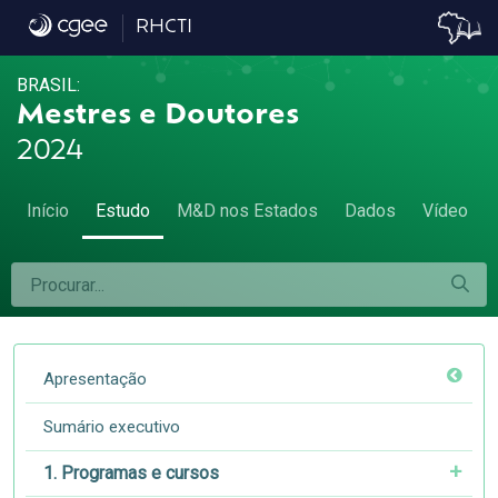
4.6 Matriz de mobilidade - 4.6 Matriz de m
RHCTI
BRASIL:
Mestres e Doutores
2024
Início
Estudo
M&D nos Estados
Dados
Vídeo
Apresentação
Sumário executivo
1. Programas e cursos