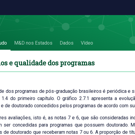
.7 Títulos e qualidade dos programas
udo
M&D nos Estados
Dados
Vídeo
los e qualidade dos programas
de dos programas de pós-graduação brasileiros é periódica e s
 1.4 do primeiro capítulo. O gráfico 2.7.1 apresenta a evol
 e de doutorado concedidos pelos programas de acordo com sua
es avaliações, isto é, as notas 7 e 6, que são consideradas ind
 ser concedidas para programas que possuem doutorado. Mui
s de doutorado que receberam notas 7 ou 6. A proporção de tí