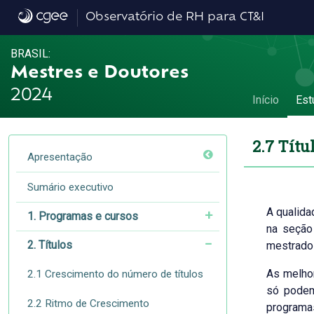
2.7 Títulos e qualidade dos programas - 2
Observatório de RH para CT&I
BRASIL:
Mestres e Doutores
2024
Início
Est
2.7 Títu
Apresentação
Sumário executivo
A qualida
1. Programas e cursos
na seção
2. Títulos
mestrado
As melhor
2.1 Crescimento do número de títulos
só podem
2.2 Ritmo de Crescimento
programa