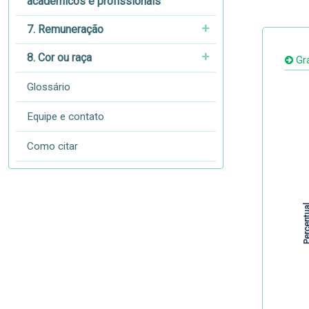
acadêmicos e profissionais
7. Remuneração
8. Cor ou raça
Grá
Glossário
Equipe e contato
Como citar
Percent