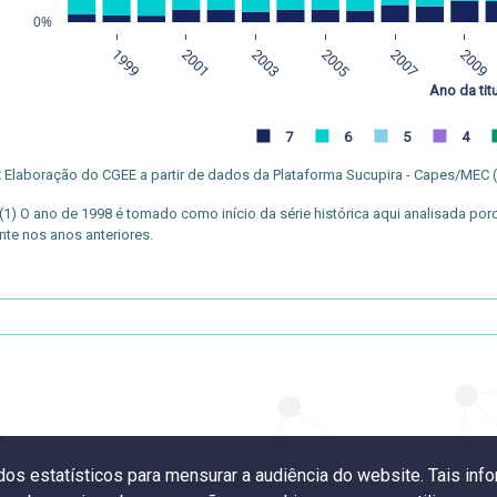
0%
1999
2001
2003
2005
2007
2009
Ano da tit
7
6
5
4
:
Elaboração do CGEE a partir de dados da Plataforma Sucupira - Capes/MEC 
(1) O ano de 1998 é tomado como início da série histórica aqui analisada po
nte nos anos anteriores.
ados estatísticos para mensurar a audiência do website. Tais i
ação por grande área e área do conhecimento