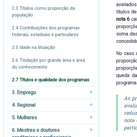
avaliados
2.3 Títulos como proporção da
títulos d
população
nota 6
caí
proporçõe
2.4 Contribuições dos programas
soma das
federais, estaduais e particulares
concedido
2.5 Idade na titulação
No caso 
2.6 Titulação por grande área e área
proporção
do conhecimento
proporçõ
queda da
2.7 Títulos e qualidade dos programas
programas
3. Emprego
As pr
4. Regional
avali
reduz
5. Mulheres
nota 
parti
6. Mestres e doutores