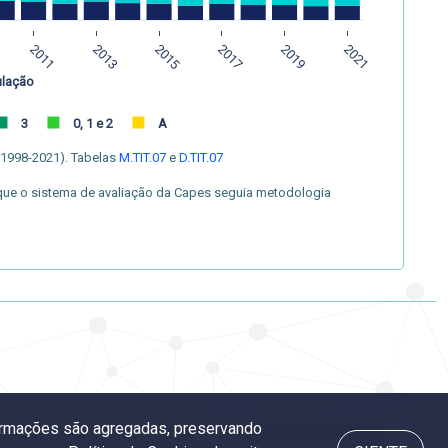
2011
2013
2015
2017
2019
2021
ulação
3
0, 1 e 2
A
(1998-2021). Tabelas
M.TIT.07
e
D.TIT.07
rque o sistema de avaliação da Capes seguia metodologia
nformações são agregadas, preservando
3.1 Número de empregados