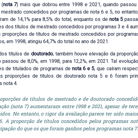
 (
nota 7
) mais que dobrou entre 1998 e 2021, quando passou d
e mestrado concedidos por programas de nota 6 e 5, no entanto
ram de 14,1% para 8,5% do total, enquanto os de
nota 5
passa
s dos títulos de mestrado concedidos por programas 3 e 4 aume
 proporções de títulos de mestrado concedidos por program
s, em 1998, atingiu 64,7% do total no ano de 2021.
dos títulos de
doutorado
, também houve elevação da proporçã
 passou de 8,0%, em 1998, para 12,2%, em 2021. Tal evolução 
es de titulados de programas de
nota 6 e 5
, que caíram respe
s proporções de títulos de doutorado nota 5 e 6 foram pri
 nota 4.
oporções de títulos de mestrado e de doutorado concedi
ação (nota 7) aumentaram entre 1998 e 2021, apesar de ter
idos. No entanto, o rigor da avaliação parece ter sido mai
6. A proporção de títulos concedidos pelos programas no
cipação do que os que foram ganhos pelos programas nota 7