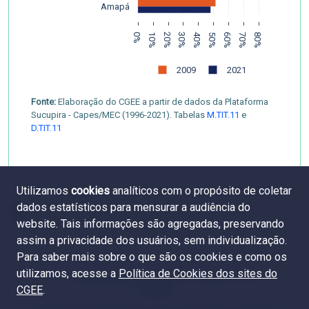
Amapá
0%
10%
20%
30%
40%
50%
60%
70%
80%
2009
2021
Fonte:
Elaboração do CGEE a partir de dados da Plataforma
Sucupira - Capes/MEC (1996-2021). Tabelas
M.TIT.11
e
D.TIT.11
Utilizamos
cookies
analíticos com o propósito de coletar
dados estatísticos para mensurar a audiência do
website. Tais informações são agregadas, preservando
assim a privacidade dos usuários, sem individualização.
Para saber mais sobre o que são os cookies e como os
utilizamos, acesse a
Política de Cookies dos sites do
5.1 Participação de mulheres e homens entre os
CGEE
.
titulados