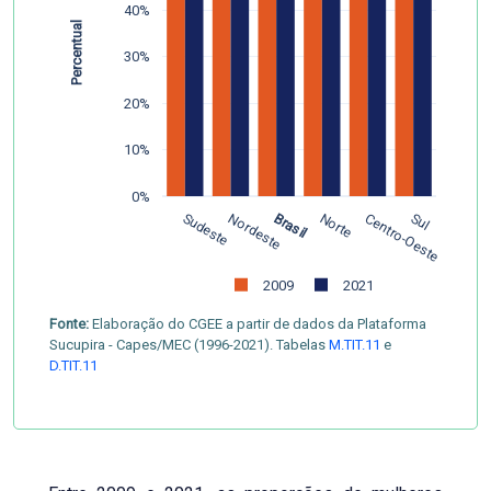
40%
Percentual
30%
20%
10%
0%
Sudeste
Nordeste
Brasil
Norte
Centro-Oeste
Sul
2009
2021
Fonte:
Elaboração do CGEE a partir de dados da Plataforma
Sucupira - Capes/MEC (1996-2021). Tabelas
M.TIT.11
e
D.TIT.11