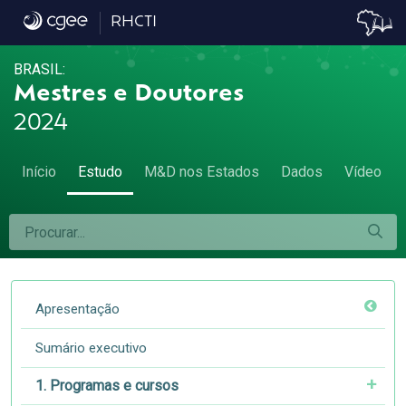
5.2 Proporção de mulheres entre os titulad
RHCTI
BRASIL:
Mestres e Doutores
2024
Início
Estudo
M&D nos Estados
Dados
Vídeo
Apresentação
Sumário executivo
1. Programas e cursos