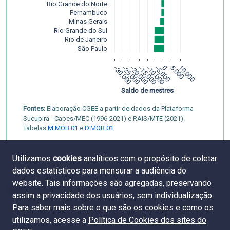
Rio Grande do Norte
Pernambuco
Minas Gerais
Rio Grande do Sul
Rio de Janeiro
São Paulo
−30.000
−25.000
−20.000
−15.000
−10.000
−5.000
0
5.000
10.000
Saldo de mestres
Fontes:
Elaboração CGEE a partir de dados da Plataforma
Sucupira - Capes/MEC (1996-2021) e RAIS/MTE (2021).
Tabelas
M.MOB.01
e
D.MOB.01
Utilizamos
cookies
analíticos com o propósito de coletar
dados estatísticos para mensurar a audiência do
website. Tais informações são agregadas, preservando
assim a privacidade dos usuários, sem individualização.
Para saber mais sobre o que são os cookies e como os
utilizamos, acesse a
Política de Cookies dos sites do