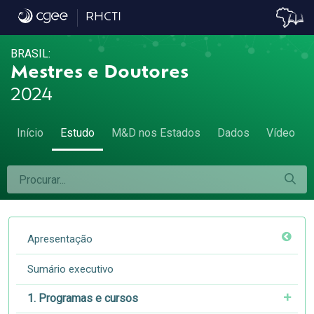
4.4 Exportadores e importadores - 4.4 Exp
RHCTI
BRASIL:
Mestres e Doutores
2024
Início
Estudo
M&D nos Estados
Dados
Vídeo
Apresentação
Sumário executivo
1. Programas e cursos