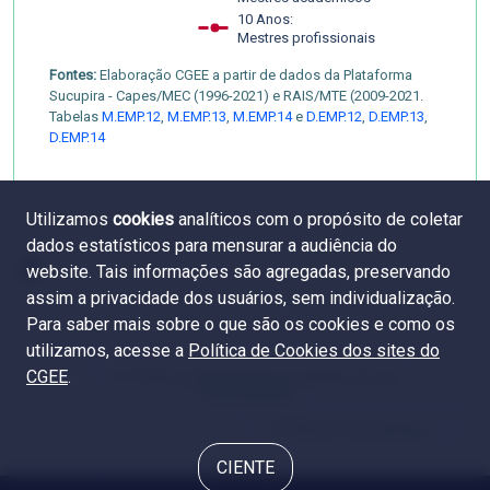
10 Anos:
Mestres profissionais
Fontes:
Elaboração CGEE a partir de dados da Plataforma
Sucupira - Capes/MEC (1996-2021) e RAIS/MTE (2009-2021.
Tabelas
M.EMP.12
,
M.EMP.13
,
M.EMP.14
e
D.EMP.12
,
D.EMP.13
,
D.EMP.14
Utilizamos
cookies
analíticos com o propósito de coletar
dados estatísticos para mensurar a audiência do
website. Tais informações são agregadas, preservando
assim a privacidade dos usuários, sem individualização.
Para saber mais sobre o que são os cookies e como os
utilizamos, acesse a
Política de Cookies dos sites do
CGEE
.
6.2 Títulos profissionais por grande área do
conhecimento
6.4 Setores de emprego
CIENTE