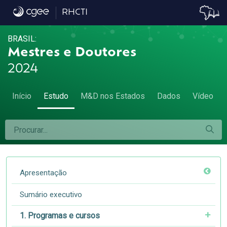
6.3 Tempo de titulação e emprego - 6.3 Te
RHCTI
BRASIL:
Mestres e Doutores
2024
Início
Estudo
M&D nos Estados
Dados
Vídeo
Apresentação
Sumário executivo
1. Programas e cursos