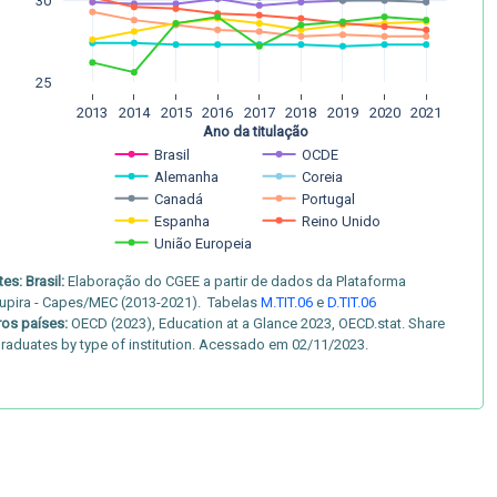
30
25
2013
2014
2015
2016
2017
2018
2019
2020
2021
Ano da titulação
Brasil
OCDE
Alemanha
Coreia
Canadá
Portugal
Espanha
Reino Unido
União Europeia
es: Brasil:
Elaboração do CGEE a partir de dados da Plataforma
upira - Capes/MEC (2013-2021). Tabelas
M.TIT.06
e
D.TIT.06
ros países:
OECD (2023), Education at a Glance 2023, OECD.stat. Share
graduates by type of institution. Acessado em 02/11/2023.