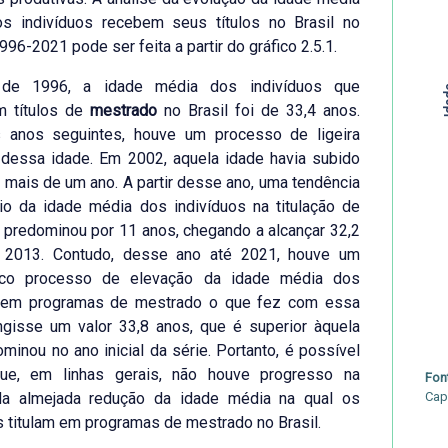
os indivíduos recebem seus títulos no Brasil no
996-2021 pode ser feita a partir do gráfico 2.5.1.
de 1996, a idade média dos indivíduos que
Id
m títulos de
mestrado
no Brasil foi de 33,4 anos.
 anos seguintes, houve um processo de ligeira
 dessa idade. Em 2002, aquela idade havia subido
mais de um ano. A partir desse ano, uma tendência
io da idade média dos indivíduos na titulação de
predominou por 11 anos, chegando a alcançar 32,2
2013. Contudo, desse ano até 2021, houve um
ico processo de elevação da idade média dos
s em programas de mestrado o que fez com essa
ngisse um valor 33,8 anos, que é superior àquela
minou no ano inicial da série. Portanto, é possível
que, em linhas gerais, não houve progresso na
Fon
da almejada redução da idade média na qual os
Cap
s titulam em programas de mestrado no Brasil.