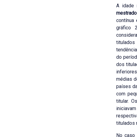
A idade 
mestrado
contínua
gráfico 
considera
titulado
tendênci
do perío
dos titul
inferiore
médias de
países d
com pequ
titular.
iniciav
respecti
titulados 
No caso