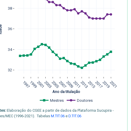
38
ade
36
34
32
1997
1999
2001
2003
2005
2007
2009
2011
2013
2015
2017
2019
2021
Ano da titulação
Mestres
Doutores
tes:
Elaboração do CGEE a partir de dados da Plataforma Sucupira -
es/MEC (1996-2021). Tabelas
M.TIT.06
e
D.TIT.06