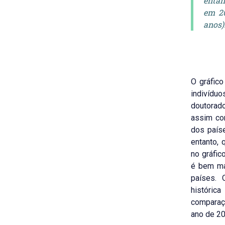
entan
em 20
anos)
O gráfico
indivíd
doutorado
assim co
dos país
entanto,
no gráfico
é bem mai
países. 
históric
comparaçã
ano de 20