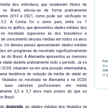
média dos indivíduos, que receberam títulos de
no Brasil, elevou-se de forma praticamente
 entre 2013 e 2021, como pode ser verificado no
2.5.2. A Coréia foi o único país, entre os 7
dos no gráfico, que apresentou idades médias dos
s no mestrado superiores às dos brasileiros e
a de crescimento dessas médias em todos os anos
do. Os demais países apresentaram idades médias
ados em programas de mestrado significativamente
s às do Brasil. A Alemanha apresentou as menores
Font
 idade durante praticamente todo o período. Já os
Suc
a OCDE situavam-se em uma posição intermediária,
Out
ena tendência de redução da média de idade ao
of 
 Os titulados no mestrado na Alemanha e na OCDE
am suas carreiras profissionais em média
vamente 6,5 e 3,7 anos mais jovens do que os
no Brasil.
 do
doutorado
, as idades médias dos titulados na