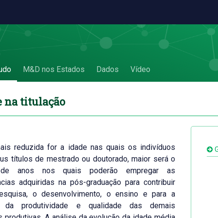
ão
udo
M&D nos Estados
Dados
Vídeo
e na titulação
ais reduzida for a idade nas quais os indivíduos
G
s títulos de mestrado ou doutorado, maior será o
 de anos nos quais poderão empregar as
cias adquiridas na pós-graduação para contribuir
esquisa, o desenvolvimento, o ensino e para a
o da produtividade e qualidade das demais
s produtivas. A análise da evolução da idade média