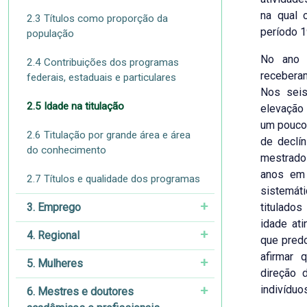
na qual 
2.3 Títulos como proporção da
período 1
população
No ano 
2.4 Contribuições dos programas
recebera
federais, estaduais e particulares
Nos seis
2.5 Idade na titulação
elevação
um pouco 
2.6 Titulação por grande área e área
de declín
do conhecimento
mestrado 
anos em 
2.7 Títulos e qualidade dos programas
sistemát
3. Emprego
titulado
idade ati
4. Regional
que predo
afirmar 
5. Mulheres
direção 
indivíduo
6. Mestres e doutores