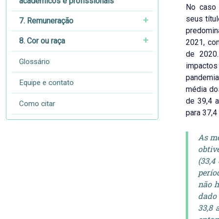
acadêmicos e profissionais
No caso 
seus títu
7. Remuneração
predomina
8. Cor ou raça
2021, co
de 2020.
Glossário
impactos
pandemia 
Equipe e contato
média dos
de 39,4 a
Como citar
para 37,
As mé
obtiv
(33,4
perío
não h
dado 
33,8 