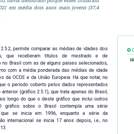
to, havia melhorado porque esses titularam
21 em média dois anos mais jovens (37,4
.
 2.5.2, permite comparar as médias de idades dos
G
uos, que receberam títulos de mestrado e de
Id
 no Brasil com as de alguns países selecionados,
mo com a média ponderada das médias de idade
es da OCDE e da União Europeia. Há que notar, no
 que o período coberto pelos dados representados
 anterior (gráfico 2.5.1), que trata apenas do Brasil,
s longo do que o deste gráfico que inclui outros
O gráfico sobre o Brasil contempla uma série
a que se inicia em 1996, enquanto a série da
o internacional se inicia 17 anos depois, i.e., no
13.