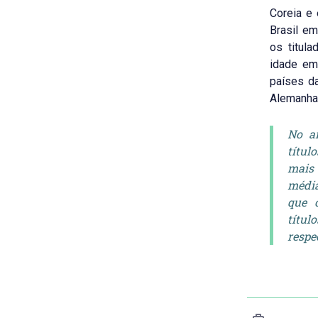
Coreia e 
Brasil e
os titul
idade em
países d
Alemanha
No a
títul
mais 
média
que 
títul
respe