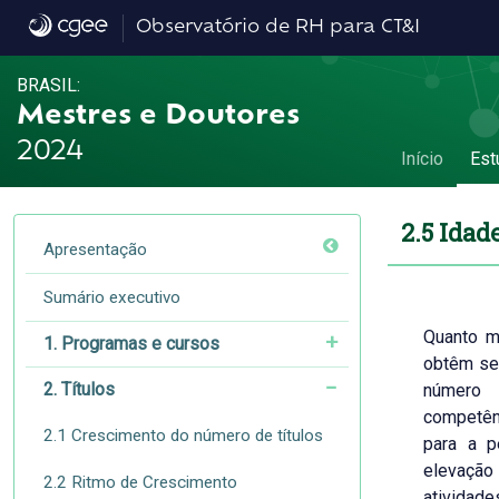
2.5 Idade na titulação - 2.5 Idade na titulaç
Observatório de RH para CT&I
BRASIL:
Mestres e Doutores
2024
Início
Est
2.5 Idad
Apresentação
Sumário executivo
Quanto m
1. Programas e cursos
obtêm seu
2. Títulos
número
competên
2.1 Crescimento do número de títulos
para a p
elevaçã
2.2 Ritmo de Crescimento
atividade