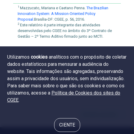
1
Mazzucato, Mariana e Caetano Penna.
The Brazilian
Innovation System: A Mission-Oriented Policy
Proposal
.Brasília-DF: CGEE, p. 56, 2016.
2
Este relatório é parte integrante das atividades
desenvolvidas pelo CGEE no âmbito do 3º Contrato de
Gestão – 2º Termo Aditivo firmado junto ao MCTI.
Utilizamos
cookies
analíticos com o propósito de coletar
dados estatísticos para mensurar a audiência do
website. Tais informações são agregadas, preservando
assim a privacidade dos usuários, sem individualização.
Para saber mais sobre o que são os cookies e como os
utilizamos, acesse a
Política de Cookies dos sites do
CGEE
.
Sumário executivo
CIENTE
© 2024 CGEE