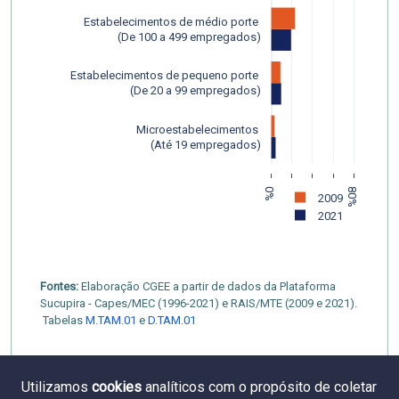
Estabelecimentos de médio porte 
 (De 100 a 499 empregados)
Estabelecimentos de pequeno porte 
 (De 20 a 99 empregados)
Microestabelecimentos 
 (Até 19 empregados)
0%
20%
40%
60%
80%
2009
2021
Fontes:
Elaboração CGEE a partir de dados da Plataforma
Sucupira - Capes/MEC (1996-2021) e RAIS/MTE (2009 e 2021).
Tabelas
M.TAM.01
e
D.TAM.01
Utilizamos
cookies
analíticos com o propósito de coletar