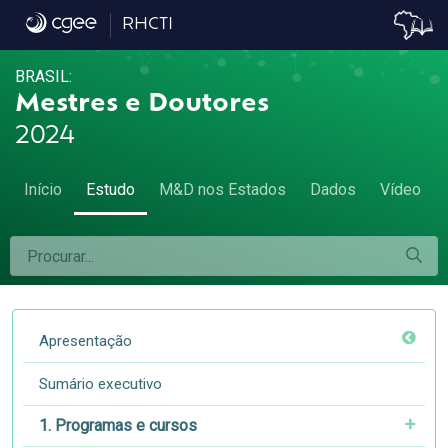
3.4. Tamanho dos estabelecimentos empre
RHCTI
BRASIL:
Mestres e Doutores
2024
Início
Estudo
M&D nos Estados
Dados
Vídeo
Apresentação
Sumário executivo
1. Programas e cursos