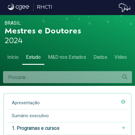
7.1 Remuneração média - 7.1 Remuneraçã
RHCTI
BRASIL:
Mestres e Doutores
2024
Início
Estudo
M&D nos Estados
Dados
Vídeo
Apresentação
Sumário executivo
1. Programas e cursos