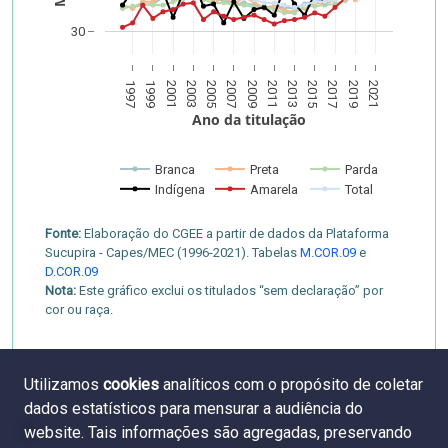
30
1997
1999
2001
2003
2005
2007
2009
2011
2013
2015
2017
2019
2021
Ano da titulação
Branca
Preta
Parda
Indígena
Amarela
Total
Fonte:
Elaboração do CGEE a partir de dados da Plataforma
Sucupira - Capes/MEC (1996-2021). Tabelas
M.COR.09
e
D.COR.09
Nota:
Este gráfico exclui os titulados “sem declaração” por
cor ou raça.
Utilizamos
cookies
analíticos com o propósito de coletar
dados estatísticos para mensurar a audiência do
website. Tais informações são agregadas, preservando