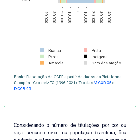
40.000
30.000
20.000
10.000
0
10.000
20.000
30.000
40.000
Branca
Preta
Parda
Indígena
Amarela
Sem declaração
Fonte:
Elaboração do CGEE a partir de dados da Plataforma
Sucupira - Capes/MEC (1996-2021). Tabelas
M.COR.05
e
D.COR.05
Considerando o número de titulações por cor ou
raça, segundo sexo, na população brasileira, fica