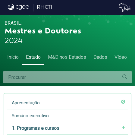
8.2. Sexo e idade - 8.2. Sexo e idade
RHCTI
BRASIL:
Mestres e Doutores
2024
Início
Estudo
M&D nos Estados
Dados
Vídeo
Apresentação
Sumário executivo
1. Programas e cursos