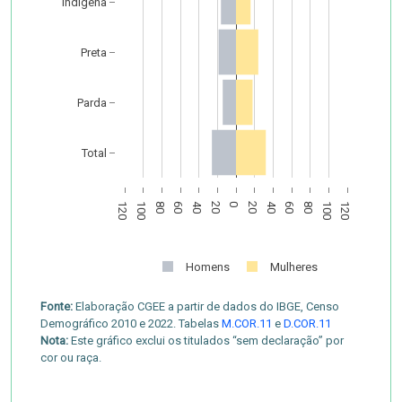
Indígena
Preta
Parda
Total
120
100
80
60
40
20
0
20
40
60
80
100
120
Homens
Mulheres
Fonte:
Elaboração CGEE a partir de dados do IBGE, Censo
Demográfico 2010 e 2022. Tabelas
M.COR.11
e
D.COR.11
Nota:
Este gráfico exclui os titulados “sem declaração” por
cor ou raça.