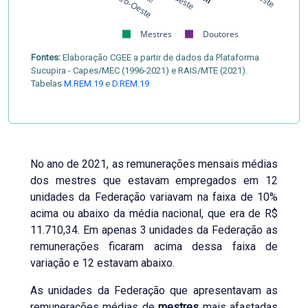
Centro-Oeste
Mestres
Doutores
Fontes:
Elaboração CGEE a partir de dados da Plataforma
Sucupira - Capes/MEC (1996-2021) e RAIS/MTE (2021).
Tabelas
M.REM.19
e
D.REM.19
No ano de 2021, as remunerações mensais médias
dos mestres que estavam empregados em 12
unidades da Federação variavam na faixa de 10%
acima ou abaixo da média nacional, que era de R$
11.710,34. Em apenas 3 unidades da Federação as
remunerações ficaram acima dessa faixa de
variação e 12 estavam abaixo.
As unidades da Federação que apresentavam as
remunerações médias de
mestres
mais afastadas