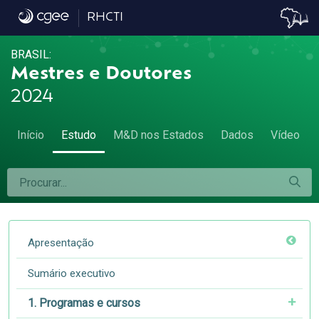
7.7 Remuneração por Região e UF - 7.7 Re
RHCTI
BRASIL:
Mestres e Doutores
2024
Início
Estudo
M&D nos Estados
Dados
Vídeo
Apresentação
Sumário executivo
1. Programas e cursos