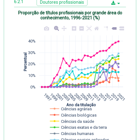
6.2.1
Doutores profissionais
Proporção de títulos profissionais por grande área do
conhecimento, 1996-2021 (%)
40%
30%
Percentual
20%
10%
0%
1997
1999
2001
2003
2005
2007
2009
2011
2013
2015
2017
2019
2021
Ano da titulação
Ciências agrárias
Ciências biológicas
Ciências da saúde
Ciências exatas e da terra
Ciências humanas