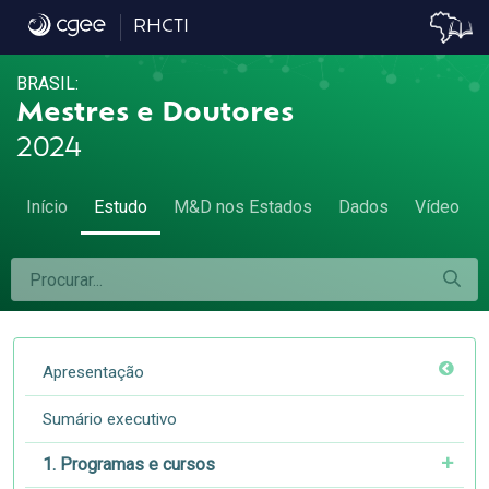
6.2 Títulos profissionais por grande área 
RHCTI
BRASIL:
Mestres e Doutores
2024
Início
Estudo
M&D nos Estados
Dados
Vídeo
Apresentação
Sumário executivo
1. Programas e cursos