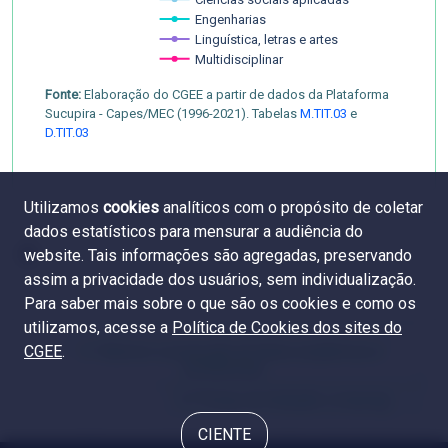
Ciências sociais aplicadas
Engenharias
Linguística, letras e artes
Multidisciplinar
Fonte:
Elaboração do CGEE a partir de dados da Plataforma
Sucupira - Capes/MEC (1996-2021). Tabelas
M.TIT.03
e
D.TIT.03
Utilizamos
cookies
analíticos com o propósito de coletar
dados estatísticos para mensurar a audiência do
website. Tais informações são agregadas, preservando
assim a privacidade dos usuários, sem individualização.
Para saber mais sobre o que são os cookies e como os
utilizamos, acesse a
Política de Cookies dos sites do
CGEE
.
6.1 Número e proporção de títulos acadêmicos e
profissionais
6.3 Tempo de titulação e emprego
CIENTE