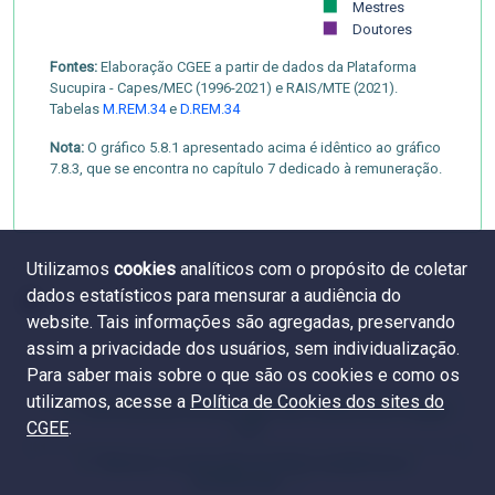
Mestres
Doutores
Fontes:
Elaboração CGEE a partir de dados da Plataforma
Sucupira - Capes/MEC (1996-2021) e RAIS/MTE (2021).
Tabelas
M.REM.34
e
D.REM.34
Nota:
O gráfico 5.8.1 apresentado acima é idêntico ao gráfico
7.8.3, que se encontra no capítulo 7 dedicado à remuneração.
Utilizamos
cookies
analíticos com o propósito de coletar
dados estatísticos para mensurar a audiência do
website. Tais informações são agregadas, preservando
assim a privacidade dos usuários, sem individualização.
Para saber mais sobre o que são os cookies e como os
utilizamos, acesse a
Política de Cookies dos sites do
5.7 Diferença da remuneração das mulheres por Região
CGEE
.
e UF
6.1 Número e proporção de títulos acadêmicos e
profissionais