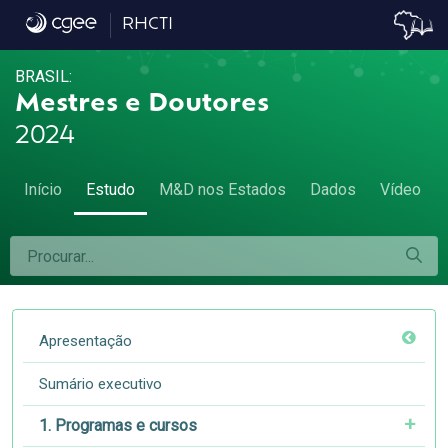
5.8 Diferença da remuneração das mulhere
RHCTI
BRASIL:
Mestres e Doutores
2024
Início
Estudo
M&D nos Estados
Dados
Vídeo
Apresentação
Sumário executivo
1. Programas e cursos