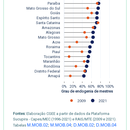
Paraíba
Mato Grosso do Sul
Goiás
Espírito Santo
Santa Catarina
Amazonas
Alagoas
Mato Grosso
Acre
Roraima
Piauí
Tocantins
Maranhão
Rondônia
Distrito Federal
Amapá
0%
20%
40%
60%
80%
100%
Grau de endogenia de mestres
2009
2021
Fontes:
Elaboração CGEE a partir de dados da Plataforma
Sucupira - Capes/MEC (1996-2021) e RAIS/MTE (2009 e 2021).
M.MOB.02
;
M.MOB.04
;
D.MOB.02
;
D.MOB.04
Tabelas