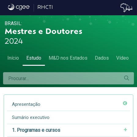
4.5 Grau de endogenia - 4.5 Grau de endog
RHCTI
BRASIL:
Mestres e Doutores
2024
Início
Estudo
M&D nos Estados
Dados
Vídeo
Apresentação
Sumário executivo
1. Programas e cursos