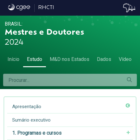
5.5 A remuneração das mulheres - 5.5 A 
RHCTI
BRASIL:
Mestres e Doutores
2024
Início
Estudo
M&D nos Estados
Dados
Vídeo
Apresentação
Sumário executivo
1. Programas e cursos