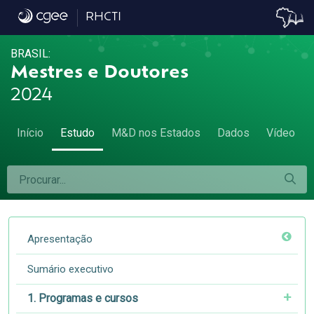
6.4 Setores de emprego - 6.4 Setores de e
RHCTI
BRASIL:
Mestres e Doutores
2024
Início
Estudo
M&D nos Estados
Dados
Vídeo
Apresentação
Sumário executivo
1. Programas e cursos