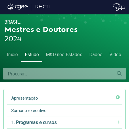
7.2 Remuneração 2, 5 e 10 anos após a titul
RHCTI
BRASIL:
Mestres e Doutores
2024
Início
Estudo
M&D nos Estados
Dados
Vídeo
Apresentação
Sumário executivo
1. Programas e cursos