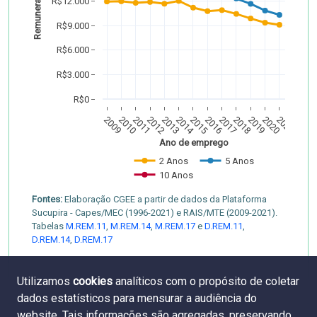
R$12.000
R$9.000
R$6.000
R$3.000
R$0
2009
2010
2011
2012
2013
2014
2015
2016
2017
2018
2019
2020
2021
Ano de emprego
2 Anos
5 Anos
10 Anos
Fontes:
Elaboração CGEE a partir de dados da Plataforma
Sucupira - Capes/MEC (1996-2021) e RAIS/MTE (2009-2021).
Tabelas
M.REM.11
,
M.REM.14
,
M.REM.17
e
D.REM.11
,
D.REM.14
,
D.REM.17
Utilizamos
cookies
analíticos com o propósito de coletar
dados estatísticos para mensurar a audiência do
website. Tais informações são agregadas, preservando