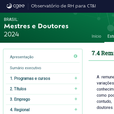
7.4 Remuneração por grande área do conh
Observatório de RH para CT&I
BRASIL:
Mestres e Doutores
2024
Início
Est
7.4 Rem
Apresentação
Sumário executivo
A remune
1. Programas e cursos
variaçõe
2. Títulos
conhecime
como pode
3. Emprego
contudo,
doutores.
4. Regional