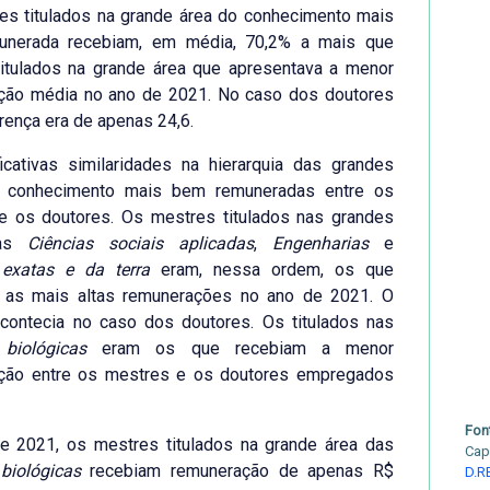
es titulados na grande área do conhecimento mais
nerada recebiam, em média, 70,2% a mais que
titulados na grande área que apresentava a menor
ção média no ano de 2021. No caso dos doutores
rença era de apenas 24,6.
icativas similaridades na hierarquia das grandes
 conhecimento mais bem remuneradas entre os
e os doutores. Os mestres titulados nas grandes
das
Ciências sociais aplicadas
,
Engenharias
e
 exatas e da terra
eram, nessa ordem, os que
 as mais altas remunerações no ano de 2021. O
ontecia no caso dos doutores. Os titulados nas
 biológicas
eram os que recebiam a menor
ção entre os mestres e os doutores empregados
Fon
e 2021, os mestres titulados na grande área das
Cap
biológicas
recebiam remuneração de apenas R$
D.R