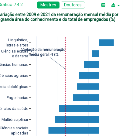
ráfico 7.4.2
Mestres
Doutores
ariação entre 2009 e 2021 da remuneração mensal média por
grande área do conhecimento e do total de empregados (%)
Linguística,
letras e artes
Variação da remuneração
Ciências exatas
média geral: -13%
e da terra
iências humanas
Ciências agrárias
ncias biológicas
Engenharias
ências da saúde
Multidisciplinar
Ciências sociais
aplicadas