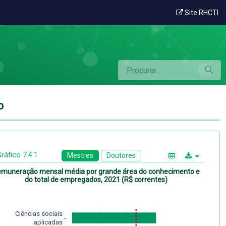
rea do conhecimento
Site RHCTI
o
ráfico 7.4.1
Mestres
Doutores
muneração mensal média por grande área do conhecimento e
do total de empregados, 2021 (R$ correntes)
Ciências sociais
aplicadas