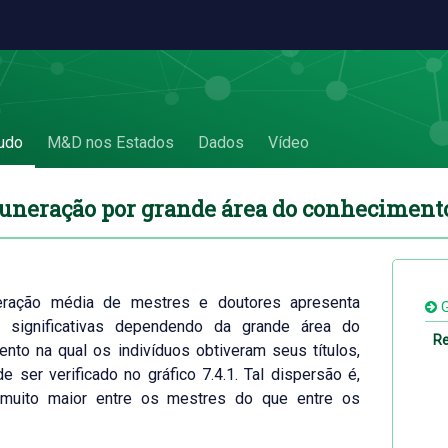
ecimento - 7.4 Remuneração por grande á
udo
M&D nos Estados
Dados
Vídeo
uneração por grande área do conheciment
ração média de mestres e doutores apresenta
G
s significativas dependendo da grande área do
Re
nto na qual os indivíduos obtiveram seus títulos,
 ser verificado no gráfico 7.4.1. Tal dispersão é,
 muito maior entre os mestres do que entre os