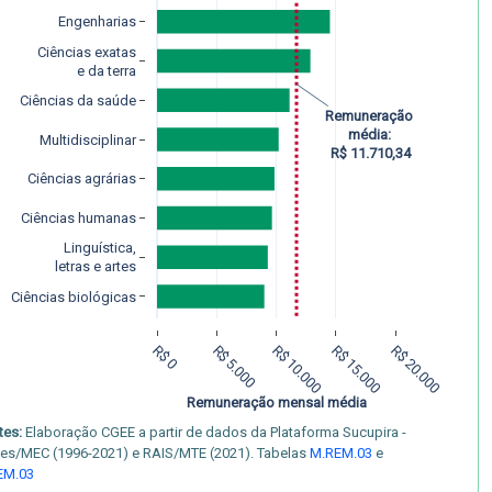
Engenharias
Ciências exatas
e da terra
Ciências da saúde
Remuneração
média:
Multidisciplinar
 R$ 11.710,34
Ciências agrárias
Ciências humanas
Linguística,
letras e artes
Ciências biológicas
R$ 0
R$ 5.000
R$ 10.000
R$ 15.000
R$ 20.000
Remuneração mensal média
tes:
Elaboração CGEE a partir de dados da Plataforma Sucupira -
es/MEC (1996-2021) e RAIS/MTE (2021). Tabelas
M.REM.03
e
EM.03