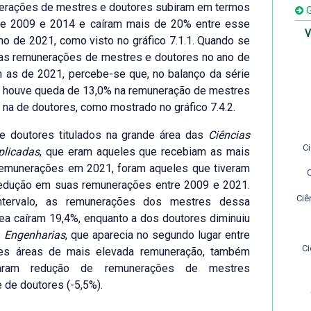
erações de mestres e doutores subiram em termos
G
tre 2009 e 2014 e caíram mais de 20% entre esse
V
no de 2021, como visto no gráfico 7.1.1. Quando se
as remunerações de mestres e doutores no ano de
 as de 2021, percebe-se que, no balanço da série
, houve queda de 13,0% na remuneração de mestres
 na de doutores, como mostrado no gráfico 7.4.2.
e doutores titulados na grande área das
Ciências
C
plicadas
, que eram aqueles que recebiam as mais
remunerações em 2021, foram aqueles que tiveram
redução em suas remunerações entre 2009 e 2021.
Ciê
ntervalo, as remunerações dos mestres dessa
ea caíram 19,4%, enquanto a dos doutores diminuiu
s
Engenharias
, que aparecia no segundo lugar entre
Ci
es áreas de mais elevada remuneração, também
taram redução de remunerações de mestres
e de doutores (-5,5%).