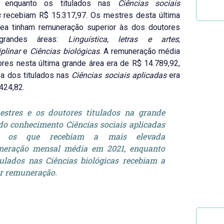
8, enquanto os titulados nas
Ciências sociais
s
recebiam R$ 15.317,97. Os mestres desta última
rea tinham remuneração superior às dos doutores
randes áreas:
Linguística, letras e artes
;
iplinar
e
Ciências biológicas
. A remuneração média
res nesta última grande área era de R$ 14.789,92,
a dos titulados nas
Ciências sociais
aplicadas
era
424,82.
stres e os doutores titulados na grande
do conhecimento Ciências sociais aplicadas
 os que recebiam a mais elevada
neração mensal média em 2021, enquanto
tulados nas Ciências biológicas recebiam a
r remuneração.