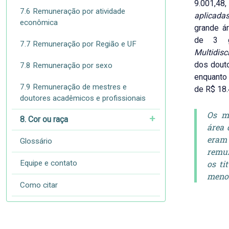
9.001,4
7.6 Remuneração por atividade
aplicada
econômica
grande á
de 3 g
7.7 Remuneração por Região e UF
Multidisc
dos douto
7.8 Remuneração por sexo
enquanto 
7.9 Remuneração de mestres e
de R$ 18.
doutores acadêmicos e profissionais
Os me
8. Cor ou raça
área 
eram
Glossário
remu
Equipe e contato
os ti
meno
Como citar