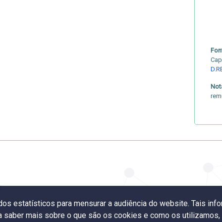
Fon
Cap
D.R
Not
rem
ados estatísticos para mensurar a audiência do website. Tais i
neração por nota ou conceito do programa
ra saber mais sobre o que são os cookies e como os utilizamos