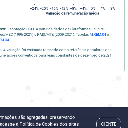
−24%
−20%
−16%
−12%
−8%
−4%
0%
4%
8%
Variação da remuneração média
tes:
Elaboração CGEE a partir de dados da Plataforma Sucupira -
es/MEC (1996-2021) e RAIS/MTE (2009-2021). Tabelas
M.REM.04
e
EM.04
a:
A variação foi estimada tomando como referência os valores das
unerações convertidos para reais constantes de dezembro de 2021.
nformações são agregadas, preservando
7.5 Remuneração por área do conhecimento
, acesse a
Política de Cookies dos sites
CIENTE