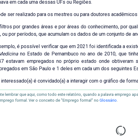
lhava em cada uma dessas UFs ou Regiões.
e ser realizado para os mestres ou para doutores acadêmicos o
ltros por grandes áreas e por áreas do conhecimento, por qual
 ou por períodos, que acumulam os dados de um conjunto de anos,
exemplo, é possível verificar que em 2021 foi identificada a exis
Medicina
no Estado de Pernambuco no ano de 2010, que tin
 47 estavam empregados no próprio estado onde obtiveram se
regados em São Paulo e 1 deles em cada um dos seguintes Estad
a) interessado(a) é convidado(a) a interagir com o gráfico de form
te lembrar que aqui, como todo este relatório, quando a palavra emprego apare
 emprego formal. Ver o conceito de "Emprego formal" no
Glossário
.