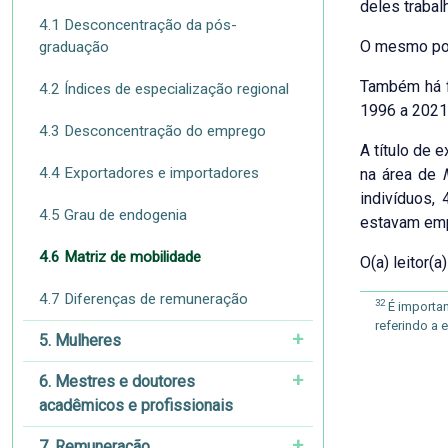
deles traba
4.1 Desconcentração da pós-
O mesmo pod
graduação
Também há fi
4.2 Índices de especialização regional
1996 a 2021,
4.3 Desconcentração do emprego
A título de 
4.4 Exportadores e importadores
na área de
indivíduos,
4.5 Grau de endogenia
estavam emp
4.6 Matriz de mobilidade
O(a) leitor(
4.7 Diferenças de remuneração
32
É importan
referindo a
5. Mulheres
6. Mestres e doutores
acadêmicos e profissionais
7. Remuneração