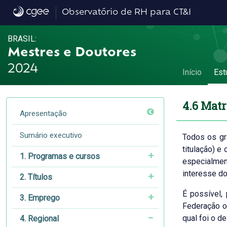
4.6 Matriz de mobilidade - 4.6 Matriz de m
Observatório de RH para CT&I
BRASIL:
Mestres e Doutores
2024
Início
Est
4.6 Matr
Apresentação
Sumário executivo
Todos os grá
titulação) e
1. Programas e cursos
especialmen
interesse do 
2. Títulos
É possível,
3. Emprego
Federação o
qual foi o d
4. Regional