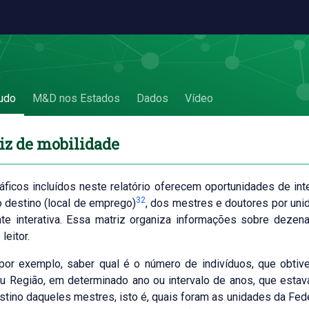
obilidade
udo
M&D nos Estados
Dados
Vídeo
iz de mobilidade
ficos incluídos neste relatório oferecem oportunidades de int
32
 o destino (local de emprego)
, dos mestres e doutores por uni
te interativa. Essa matriz organiza informações sobre deze
leitor.
 por exemplo, saber qual é o número de indivíduos, que obti
u Região, em determinado ano ou intervalo de anos, que est
estino daqueles mestres, isto é, quais foram as unidades da F