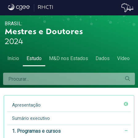
1.8 Cursos por grande área do conheciment
RHCTI
BRASIL:
Mestres e Doutores
2024
Início
Estudo
M&D nos Estados
Dados
Vídeo
Apresentação
Sumário executivo
1. Programas e cursos