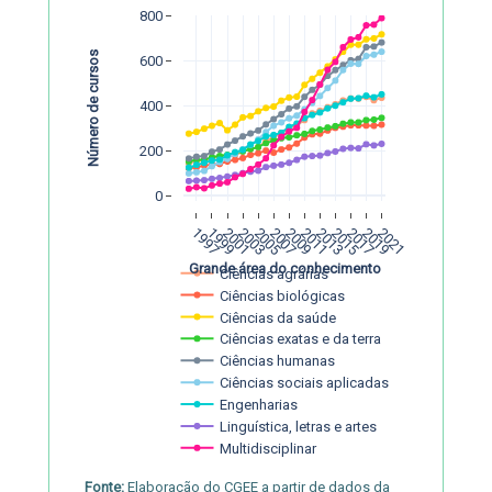
800
Número de cursos
600
400
200
0
1997
1999
2001
2003
2005
2007
2009
2011
2013
2015
2017
2019
2021
Grande área do conhecimento
Ciências agrárias
Ciências biológicas
Ciências da saúde
Ciências exatas e da terra
Ciências humanas
Ciências sociais aplicadas
Engenharias
Linguística, letras e artes
Multidisciplinar
Fonte:
Elaboração do CGEE a partir de dados da