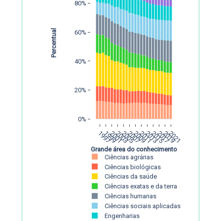
80%
Percentual
60%
40%
20%
0%
1997
1999
2001
2003
2005
2007
2009
2011
2013
2015
2017
2019
2021
Grande área do conhecimento
Ciências agrárias
Ciências biológicas
Ciências da saúde
Ciências exatas e da terra
Ciências humanas
Ciências sociais aplicadas
Engenharias