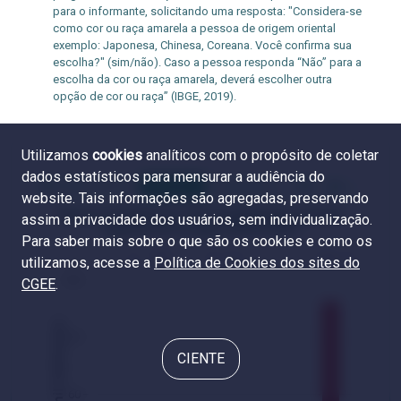
para o informante, solicitando uma resposta: "Considera-se
como cor ou raça amarela a pessoa de origem oriental
exemplo: Japonesa, Chinesa, Coreana. Você confirma sua
escolha?" (sim/não). Caso a pessoa responda “Não” para a
escolha da cor ou raça amarela, deverá escolher outra
opção de cor ou raça” (IBGE, 2019).
Utilizamos
cookies
analíticos com o propósito de coletar
dados estatísticos para mensurar a audiência do
Gráfico 8.1.4
Mestres
Doutores
website. Tais informações são agregadas, preservando
Número de títulos por 100 mil habitantes no Brasil,
assim a privacidade dos usuários, sem individualização.
segundo cor ou raça*, 2010 e 2021
Para saber mais sobre o que são os cookies e como os
utilizamos, acesse a
Política de Cookies dos sites do
100
CGEE
.
80
CIENTE
60