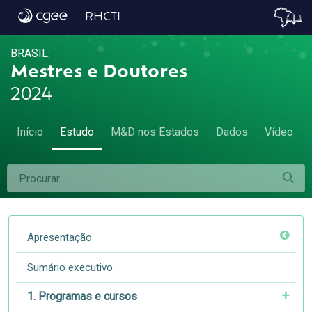
8.1. Evolução dos títulos por cor ou raça - 8
RHCTI
BRASIL:
Mestres e Doutores
2024
Início
Estudo
M&D nos Estados
Dados
Vídeo
Apresentação
Sumário executivo
1. Programas e cursos