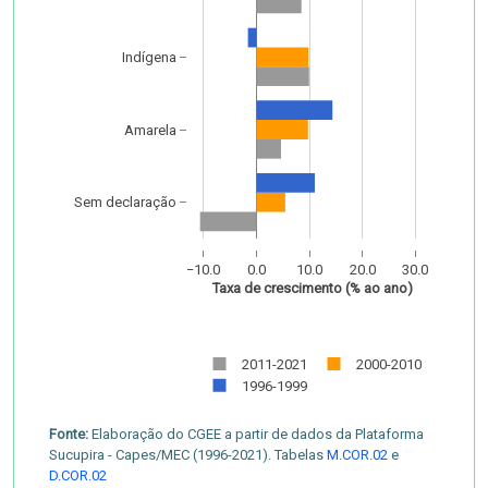
Indígena
Amarela
Sem declaração
−10.0
0.0
10.0
20.0
30.0
Taxa de crescimento (% ao ano)
2011-2021
2000-2010
1996-1999
Fonte:
Elaboração do CGEE a partir de dados da Plataforma
Sucupira - Capes/MEC (1996-2021). Tabelas
M.COR.02
e
D.COR.02