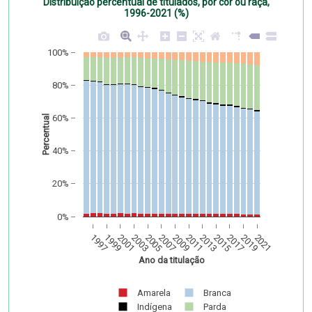
Distribuição percentual de titulados, por cor ou raça,
1996-2021 (%)
100%
80%
60%
Percentual
40%
20%
0%
1997
1999
2001
2003
2005
2007
2009
2011
2013
2015
2017
2019
2021
Ano da titulação
Amarela
Branca
Indígena
Parda