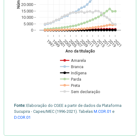
Número
20.000
15.000
10.000
5.000
0
1997
1999
2001
2003
2005
2007
2009
2011
2013
2015
2017
2019
2021
Ano da titulação
Amarela
Branca
Indígena
Parda
Preta
Sem declaração
Fonte:
Elaboração do CGEE a partir de dados da Plataforma
Sucupira - Capes/MEC (1996-2021). Tabelas
M.COR.01
e
D.COR.01