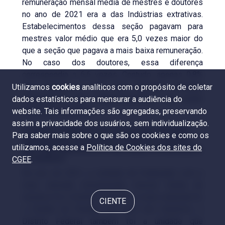
remuneração mensal média de mestres e doutores
no ano de 2021 era a das Indústrias extrativas.
Estabelecimentos dessa seção pagavam para
mestres valor médio que era 5,0 vezes maior do
que a seção que pagava a mais baixa remuneração.
No caso dos doutores, essa diferença
correspondia a 6,6 vezes. Contudo, apenas 0,8%
dos mestres e 0,2% dos doutores estavam
Utilizamos
cookies
analíticos com o propósito de coletar
empregados em estabelecimentos da seção
dados estatísticos para mensurar a audiência do
Indústrias extrativas.
website. Tais informações são agregadas, preservando
assim a privacidade dos usuários, sem individualização.
O Distrito Federal é a UF com as mais elevadas
Para saber mais sobre o que são os cookies e como os
remunerações de mestres e doutores, enquanto
utilizamos, acesse a
Política de Cookies dos sites do
São Paulo apresenta as mais baixas remunerações
de doutores
CGEE
.
No ano de 2021, a unidade da Federação com a
mais elevada remuneração mensal média de
mestres foi o Distrito Federal e a mais reduzida foi
CIENTE
o Estado da Paraíba. No caso dos doutores, o
Distrito Federal também foi a unidade que