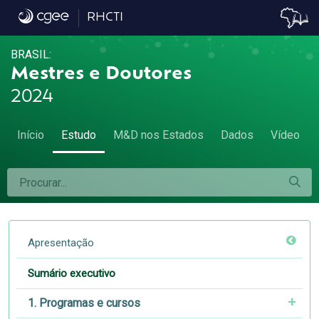
Sumário executivo - Sumário executivo
RHCTI
BRASIL:
Mestres e Doutores
2024
Início
Estudo
M&D nos Estados
Dados
Vídeo
Apresentação
Sumário executivo
1. Programas e cursos