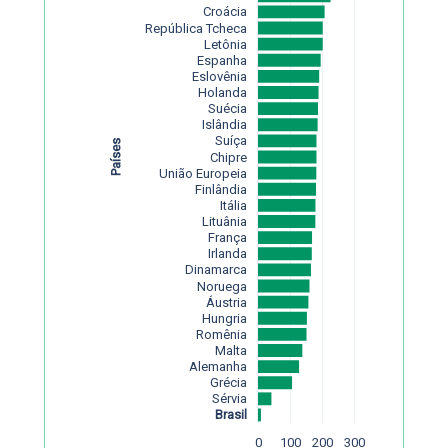
Croácia
República Tcheca
Letônia
Espanha
Eslovênia
Holanda
Suécia
Islândia
Suíça
Países
Chipre
União Europeia
Finlândia
Itália
Lituânia
França
Irlanda
Dinamarca
Noruega
Áustria
Hungria
Romênia
Malta
Alemanha
Grécia
Sérvia
Brasil
0
100
200
300