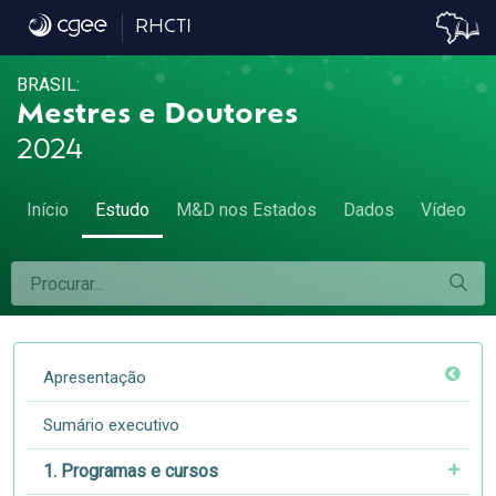
3.1 Número de empregados - 3.1 Número 
RHCTI
BRASIL:
Mestres e Doutores
2024
Início
Estudo
M&D nos Estados
Dados
Vídeo
Apresentação
Sumário executivo
1. Programas e cursos