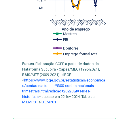
−2%
−4%
2010
2011
2012
2013
2014
2015
2016
2017
2018
2019
2020
2021
Ano de emprego
Mestres
PIB
Doutores
Emprego formal total
Fontes:
Elaboração CGEE a partir de dados da
Plataforma Sucupira - Capes/MEC (1996-2021),
RAIS/MTE (2009-2021) e IBGE
<
https://www.ibge.gov.br/estatisticas/economica
s/contas-nacionais/9300-contas-nacionais-
trimestrais.html?edicao=20920&t=series-
historicas
> acesso em 22 fev 2024. Tabelas
M.EMP.01
e
D.EMP.01