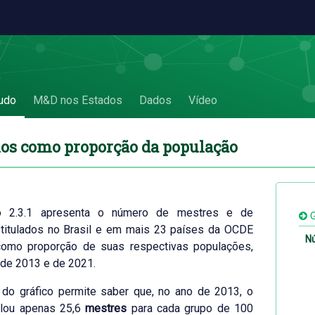
 2.3 Títulos como proporção da população
udo
M&D nos Estados
Dados
Vídeo
los como proporção da população
co 2.3.1 apresenta o número de mestres e de
G
 titulados no Brasil e em mais 23 países da OCDE
Nú
omo proporção de suas respectivas populações,
de 2013 e de 2021.
do gráfico permite saber que, no ano de 2013, o
tulou apenas 25,6
mestres
para cada grupo de 100