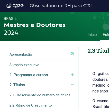
2.3 Títulos como proporção da população -
Observatório de RH para CT&I
BRASIL:
Mestres e Doutores
2024
Início
Est
2.3 Títu
Apresentação
Sumário executivo
O gráfi
1. Programas e cursos
doutores
2. Títulos
medido c
nos anos 
2.1 Crescimento do número de títulos
O exame 
2.2 Ritmo de Crescimento
Brasil ti