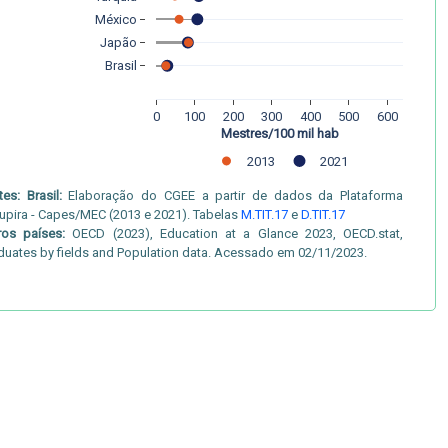
México
Japão
Brasil
0
100
200
300
400
500
600
Mestres/100 mil hab
2013
2021
tes:
Brasil:
Elaboração do CGEE a partir de dados da Plataforma
upira - Capes/MEC (2013 e 2021). Tabelas
M.TIT.17
e
D.TIT.17
ros países:
OECD (2023), Education at a Glance 2023, OECD.stat,
duates by fields and Population data. Acessado em 02/11/2023.