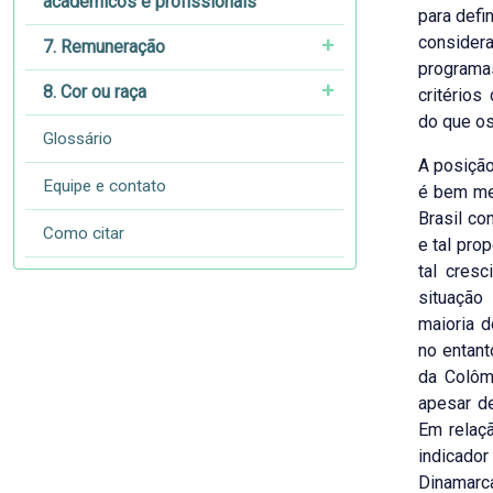
acadêmicos e profissionais
para defi
conside
7. Remuneração
programa
8. Cor ou raça
critério
do que os
Glossário
A posição
Equipe e contato
é bem mel
Brasil co
Como citar
e tal pro
tal cres
situação
maioria d
no entant
da Colôm
apesar d
Em relaç
indicado
Dinamarc