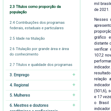
mil brasi
2.3 Títulos como proporção da
de 2021.
população
Nesses d
2.4 Contribuições dos programas
apresen
federais, estaduais e particulares
proporçã
gráfico 
2.5 Idade na titulação
distante 
2.6 Titulação por grande área e área
verifica
do conhecimento
107,2 nov
performan
2.7 Títulos e qualidade dos programas
indicador
resultad
3. Emprego
relação
indicado
4. Regional
(501,6), 
5. Mulheres
e 17 veze
o Brasil
6. Mestres e doutores
indicador