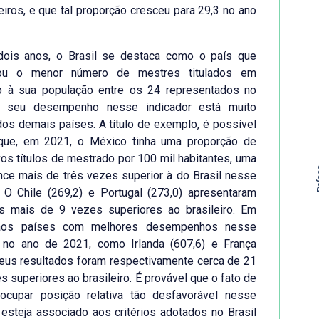
leiros, e que tal proporção cresceu para 29,3 no ano
ois anos, o Brasil se destaca como o país que
tou o menor número de mestres titulados em
o à sua população entre os 24 representados no
e seu desempenho nesse indicador está muito
dos demais países. A título de exemplo, é possível
r que, em 2021, o México tinha uma proporção de
os títulos de mestrado por 100 mil habitantes, uma
Pa
ce mais de três vezes superior à do Brasil nesse
. O Chile (269,2) e Portugal (273,0) apresentaram
os mais de 9 vezes superiores ao brasileiro. Em
 aos países com melhores desempenhos nesse
r no ano de 2021, como Irlanda (607,6) e França
seus resultados foram respectivamente cerca de 21
s superiores ao brasileiro. É provável que o fato de
 ocupar posição relativa tão desfavorável nesse
 esteja associado aos critérios adotados no Brasil