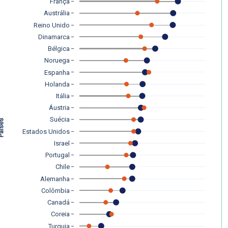
França
Austrália
Reino Unido
Dinamarca
Bélgica
Noruega
Espanha
Holanda
Itália
Áustria
Suécia
íses
Estados Unidos
Israel
Portugal
Chile
Alemanha
Colômbia
Canadá
Coreia
Turquia