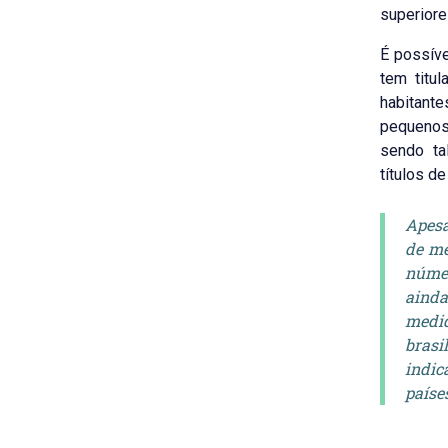
superiores
É possíve
tem titu
habitant
pequenos
sendo ta
títulos d
Apesa
de me
númer
ainda
medi
brasi
indic
paíse