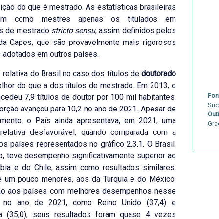
nição do que é mestrado. As estatísticas brasileiras
ram como mestres apenas os titulados em
s de mestrado
stricto sensu
, assim definidos pelos
s da Capes, que são provavelmente mais rigorosos
 adotados em outros países.
 relativa do Brasil no caso dos títulos de
doutorado
hor do que a dos títulos de mestrado. Em 2013, o
Fon
ncedeu 7,9 títulos de doutor por 100 mil habitantes,
Suc
porção avançou para 10,2 no ano de 2021. Apesar de
Out
cimento, o País ainda apresentava, em 2021, uma
Gra
 relativa desfavorável, quando comparada com a
os países representados no gráfico 2.3.1. O Brasil,
o, teve desempenho significativamente superior ao
bia e do Chile, assim como resultados similares,
e um pouco menores, aos da Turquia e do México.
ão aos países com melhores desempenhos nesse
r no ano de 2021, como Reino Unido (37,4) e
a (35,0), seus resultados foram quase 4 vezes