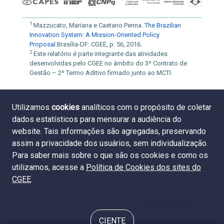
1
Mazzucato, Mariana e Caetano Penna.
The Brazilian
Innovation System: A Mission-Oriented Policy
Proposal
.Brasília-DF: CGEE, p. 56, 2016.
2
Este relatório é parte integrante das atividades
desenvolvidas pelo CGEE no âmbito do 3º Contrato de
Gestão – 2º Termo Aditivo firmado junto ao MCTI.
Utilizamos
cookies
analíticos com o propósito de coletar
dados estatísticos para mensurar a audiência do
website. Tais informações são agregadas, preservando
assim a privacidade dos usuários, sem individualização.
Para saber mais sobre o que são os cookies e como os
utilizamos, acesse a
Política de Cookies dos sites do
CGEE
.
Sumário executivo
CIENTE