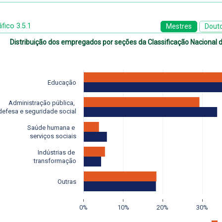
fico 3.5.1
Mestres
Dout
Distribuição dos empregados por seções da Classificação Nacional 
Educação
Administração pública, 
defesa e seguridade social
Saúde humana e 
serviços sociais
Indústrias de 
transformação
Outras
0%
10%
20%
30%