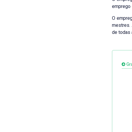
emprego d
O empreg
mestres. 
de todas 
Grá