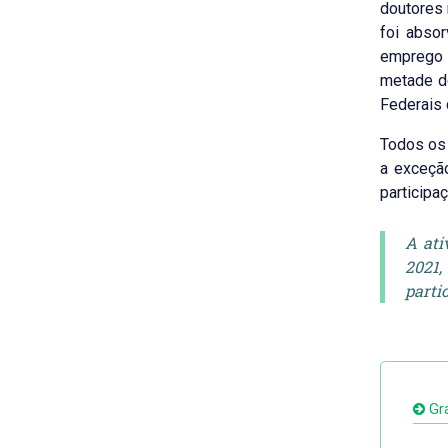
doutores 
foi abso
emprego d
metade do
Federais 
Todos os
a exceçã
participa
A ati
2021,
parti
Grá