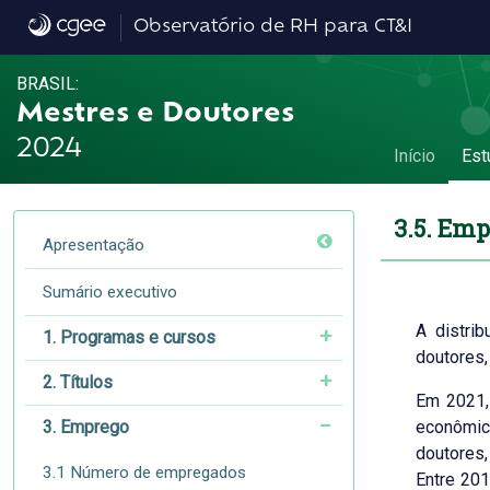
3.5. Emprego por setor de atividade econô
Observatório de RH para CT&I
BRASIL:
Mestres e Doutores
2024
Início
Est
3.5. Emp
Apresentação
Sumário executivo
A distri
1. Programas e cursos
doutores,
2. Títulos
Em 2021,
3. Emprego
econômica
doutores
3.1 Número de empregados
Entre 20