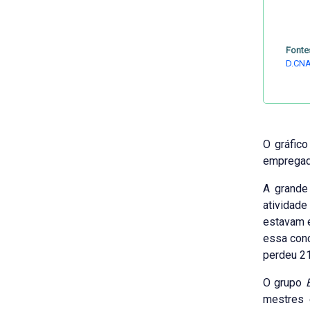
Fonte
D.CNA
O gráfic
empregado
A grande
atividade
estavam 
essa con
perdeu 21
O grupo
E
mestres 