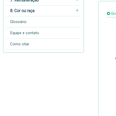
7. Remuneração
8. Cor ou raça
Grá
Glossário
Equipe e contato
Como citar