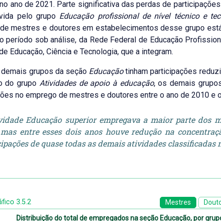
no ano de 2021. Parte significativa das perdas de participaçõe
rvida pelo grupo
Educação profissional de nível técnico e te
e mestres e doutores em estabelecimentos desse grupo está c
 período sob análise, da Rede Federal de Educação Profissional,
de Educação, Ciência e Tecnologia, que a integram.
 demais grupos da seção
Educação
tinham participações reduz
o do grupo
Atividades de apoio à educação
, os demais grupo
ções no emprego de mestres e doutores entre o ano de 2010 e 
vidade Educação superior empregava a maior parte dos m
 mas entre esses dois anos houve redução na concentraç
cipações de quase todas as demais atividades classificadas
fico 3.5.2
Mestres
Dout
Distribuição do total de empregados na seção Educação, por gru