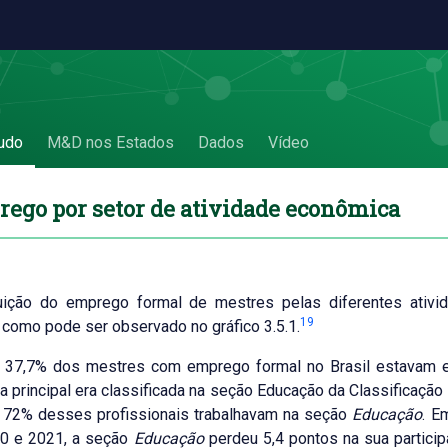
mica - 3.5. Emprego por setor de atividade
udo
M&D nos Estados
Dados
Vídeo
rego por setor de atividade econômica
buição do emprego formal de mestres pelas diferentes ati
19
 como pode ser observado no gráfico 3.5.1.
 37,7% dos mestres com emprego formal no Brasil estavam e
 principal era classificada na seção Educação da Classificaçã
, 72% desses profissionais trabalhavam na seção
Educação
. E
10 e 2021, a seção
Educação
perdeu 5,4 pontos na sua partici