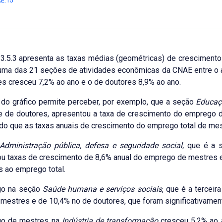
E.15
 3.5.3 apresenta as taxas médias (geométricas) de crescimen
ma das 21 seções de atividades econômicas da CNAE entre o a
s cresceu 7,2% ao ano e o de doutores 8,9% ao ano.
 do gráfico permite perceber, por exemplo, que a seção
Educaç
 de doutores, apresentou a taxa de crescimento do emprego d
o que as taxas anuais de crescimento do emprego total de mes
Administração pública, defesa e seguridade social,
que é a s
u taxas de crescimento de 8,6% anual do emprego de mestres 
s ao emprego total.
go na seção
Saúde humana e serviços sociais
, que é a tercei
mestres e de 10,4% no de doutores, que foram significativamen
o de mestres na
Indústria de transformação
cresceu 5,2% ao a