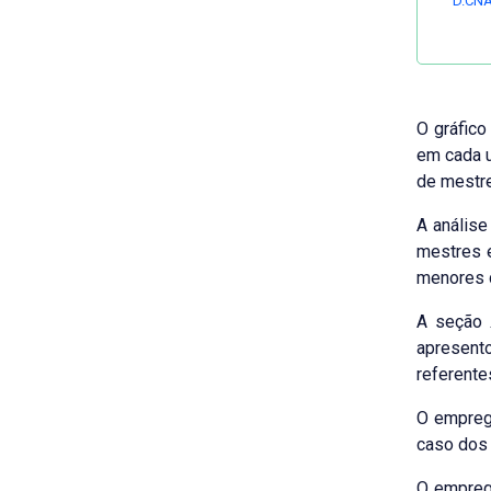
D.CNA
O gráfico
em cada u
de mestre
A análise
mestres e
menores d
A seção
apresento
referente
O empre
caso dos 
O empreg