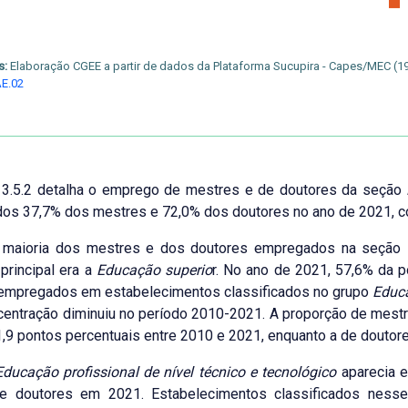
s:
Elaboração CGEE a partir de dados da Plataforma Sucupira - Capes/MEC (1
E.02
o 3.5.2 detalha o emprego de mestres e de doutores da seção
s 37,7% dos mestres e 72,0% dos doutores no ano de 2021, com
 maioria dos mestres e dos doutores empregados na seção
 principal era a
Educação superio
r. No ano de 2021, 57,6% da 
empregados em estabelecimentos classificados no grupo
Educa
centração diminuiu no período 2010-2021. A proporção de mes
,9 pontos percentuais entre 2010 e 2021, enquanto a de doutor
ducação profissional de nível técnico e tecnológico
aparecia 
e doutores em 2021. Estabelecimentos classificados nes