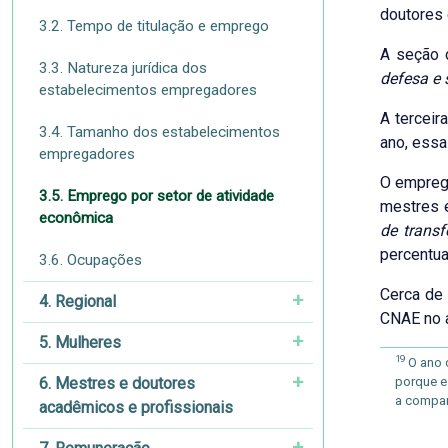
doutores
3.2. Tempo de titulação e emprego
A seção 
3.3. Natureza jurídica dos
defesa e 
estabelecimentos empregadores
A tercei
3.4. Tamanho dos estabelecimentos
ano, essa
empregadores
O empreg
3.5. Emprego por setor de atividade
mestres 
econômica
de trans
percentua
3.6. Ocupações
Cerca de
4. Regional
CNAE no 
5. Mulheres
19
O ano d
6. Mestres e doutores
porque e
a compar
acadêmicos e profissionais