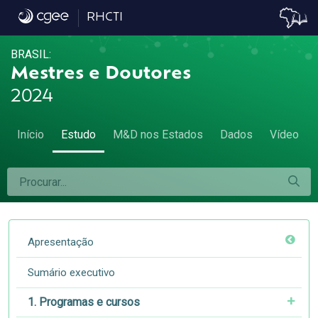
2.7 Títulos e qualidade dos programas - 2
RHCTI
BRASIL:
Mestres e Doutores
2024
Início
Estudo
M&D nos Estados
Dados
Vídeo
Apresentação
Sumário executivo
1. Programas e cursos