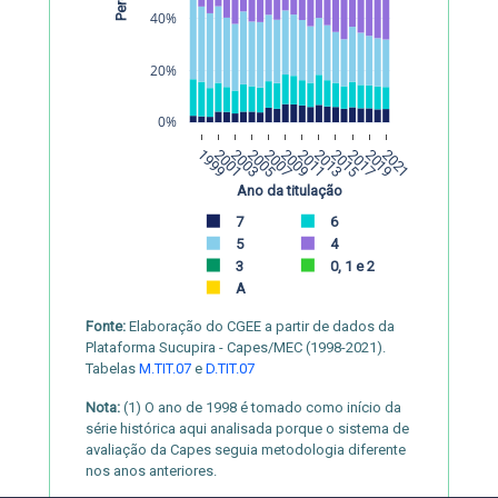
40%
20%
0%
1999
2001
2003
2005
2007
2009
2011
2013
2015
2017
2019
2021
Ano da titulação
7
6
5
4
3
0, 1 e 2
A
Fonte:
Elaboração do CGEE a partir de dados da
Plataforma Sucupira - Capes/MEC (1998-2021).
Tabelas
M.TIT.07
e
D.TIT.07
Nota:
(1) O ano de 1998 é tomado como início da
série histórica aqui analisada porque o sistema de
avaliação da Capes seguia metodologia diferente
nos anos anteriores.