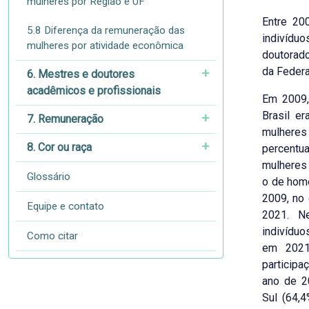
mulheres por Região e UF
Entre 20
5.8 Diferença da remuneração das
indivíd
mulheres por atividade econômica
doutorad
da Federa
6. Mestres e doutores
acadêmicos e profissionais
Em 2009,
Brasil e
7. Remuneração
mulheres 
8. Cor ou raça
percentu
mulheres 
Glossário
o de hom
2009, no
Equipe e contato
2021. N
indivíduo
Como citar
em 2021
participa
ano de 2
Sul (64,