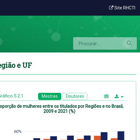
res entre os titulados por Região e UF
Site RHCTI
egião e UF
ráfico 5.2.1
Mestres
Doutores
oporção de mulheres entre os titulados por Regiões e no Brasil,
2009 e 2021 (%)
60%