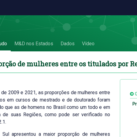
os por Região e UF - 5.2 Proporção de mulhe
udo
M&D nos Estados
Dados
Vídeo
orção de mulheres entre os titulados por R
 de 2009 e 2021, as proporções de mulheres entre
G
ados em cursos de mestrado e de doutorado foram
Pr
do que as de homens no Brasil como um todo e em
 de suas Regiões, como pode ser verificado no
2.1.
 Sul apresentou a maior proporção de mulheres