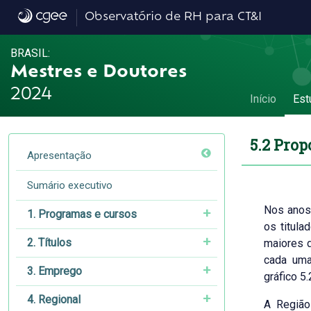
5.2 Proporção de mulheres entre os titulad
Observatório de RH para CT&I
BRASIL:
Mestres e Doutores
2024
Início
Est
5.2 Prop
Apresentação
Sumário executivo
Nos anos
1. Programas e cursos
os titul
2. Títulos
maiores 
cada uma
3. Emprego
gráfico 5.
4. Regional
A Região