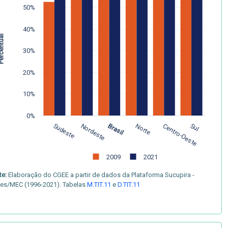
50%
40%
centual
30%
20%
10%
0%
Sudeste
Nordeste
Brasil
Norte
Centro-Oeste
Sul
2009
2021
te:
Elaboração do CGEE a partir de dados da Plataforma Sucupira -
es/MEC (1996-2021). Tabelas
M.TIT.11
e
D.TIT.11