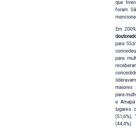
que tive
foram Sã
menciona
Em 2009,
doutorad
para 55,
concedeu
para mul
receber
concedi
liderava
maiores 
para mulh
e Amapá 
lugares 
(51,6%),
(44,4%).