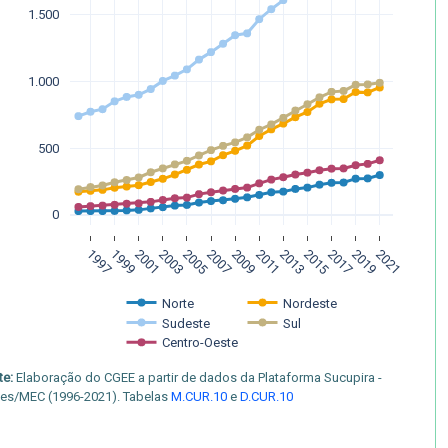
1.500
1.000
500
0
1997
1999
2001
2003
2005
2007
2009
2011
2013
2015
2017
2019
2021
Norte 
Nordeste
Sudeste
Sul 
Centro-Oeste
te:
Elaboração do CGEE a partir de dados da Plataforma Sucupira -
es/MEC (1996-2021). Tabelas
M.CUR.10
e
D.CUR.10