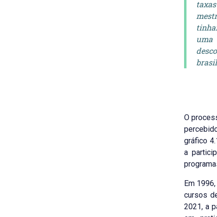
taxas
mestr
tinh
uma 
desc
brasi
O process
percebid
gráfico 4
a partic
programa
Em 1996,
cursos 
2021, a p