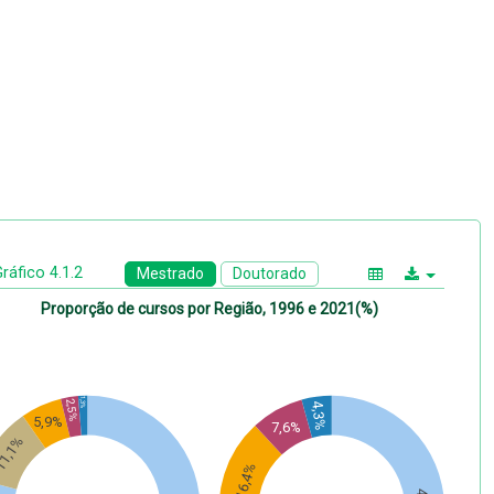
ráfico 4.1.2
Mestrado
Doutorado
Proporção de cursos por Região, 1996 e 2021(%)
1,3%
2,5%
4,3%
5,9%
7,6%
1,1%
16,4%