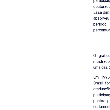
partici
doutorad
Essa dimi
absorveu
período,
percentua
O gráfic
mestrado
uma das 5
Em 1996,
Brasil f
graduaçã
particip
pontos p
certamen