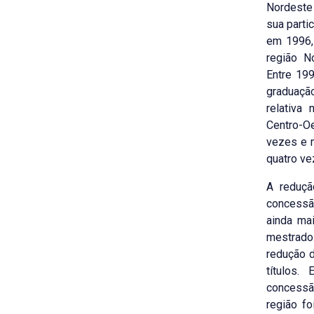
Nordeste 
sua parti
em 1996,
região N
Entre 19
graduação
relativa
Centro-O
vezes e m
quatro ve
A reduçã
concessã
ainda ma
mestrado
redução d
títulos
concessão
região fo