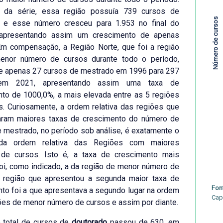
o da série, essa região possuía 739 cursos de
Número de cursos
 e esse número cresceu para 1.953 no final do
 apresentando assim um crescimento de apenas
Em compensação, a Região Norte, que foi a região
nor número de cursos durante todo o período,
e apenas 27 cursos de mestrado em 1996 para 297
em 2021, apresentando assim uma taxa de
to de 1000,0%, a mais elevada entre as 5 regiões
as. Curiosamente, a ordem relativa das regiões que
aram maiores taxas de crescimento do número de
 mestrado, no período sob análise, é exatamente o
 da ordem relativa das Regiões com maiores
de cursos. Isto é, a taxa de crescimento mais
oi, como indicado, a da região de menor número de
a região que apresentou a segunda maior taxa de
Fon
to foi a que apresentava a segundo lugar na ordem
Cap
es de menor número de cursos e assim por diante.
 total de cursos de
doutorado
passou de 630, em