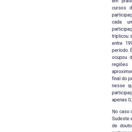
em prat
cursos 
participa
cada um
participa
triplicou
entre 19
período. 
ocupou d
regiões
aproximo
final do 
nesse qu
participa
apenas 0,
No caso 
Sudeste e
de douto