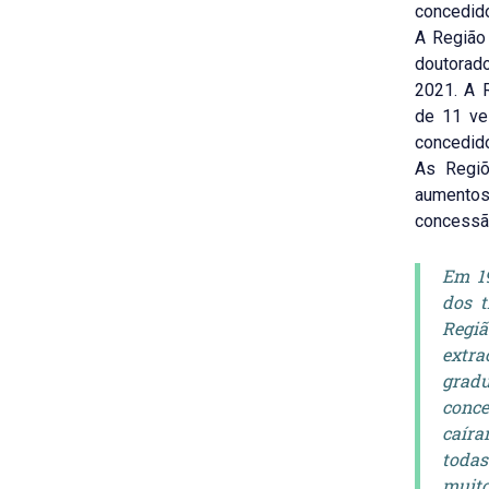
concedid
A Região 
doutorad
2021. A R
de 11 ve
concedid
As Regiõ
aumentos
concessão
Em 19
dos t
Regiã
extr
gradu
conce
caír
toda
muito