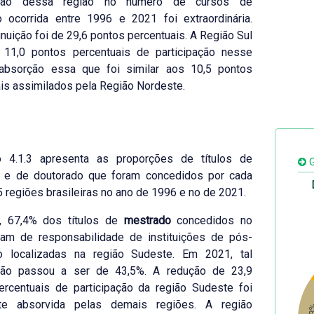
pação dessa região no número de cursos de
o ocorrida entre 1996 e 2021 foi extraordinária.
nuição foi de 29,6 pontos percentuais. A Região Sul
 11,0 pontos percentuais de participação nesse
 absorção essa que foi similar aos 10,5 pontos
is assimilados pela Região Nordeste.
o 4.1.3 apresenta as proporções de títulos de
G
 e de doutorado que foram concedidos por cada
 regiões brasileiras no ano de 1996 e no de 2021.
 67,4% dos títulos de
mestrado
concedidos no
oram de responsabilidade de instituições de pós-
o localizadas na região Sudeste. Em 2021, tal
ação passou a ser de 43,5%. A redução de 23,9
ercentuais de participação da região Sudeste foi
te absorvida pelas demais regiões. A região