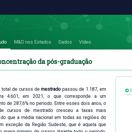
1 Desconcentração da pós-graduação
udo
M&D nos Estados
Dados
Vídeo
concentração da pós-graduação
 total de cursos de
mestrado
passou de 1.187, em
G
ara 4.601, em 2021, o que corresponde a um
to de 287,6% no período. Entre esses dois anos, o
de cursos de mestrado cresceu a taxas mais
 do que a média nacional em todas as regiões do
com exceção da Região Sudeste, que é aquela que
o maior número de cursos durante todo o período.