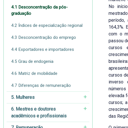
No iníci
4.1 Desconcentração da pós-
mestrado
graduação
período,
4.2 Índices de especialização regional
164,3%. 
com o me
4.3 Desconcentração do emprego
passou d
cursos 
4.4 Exportadores e importadores
crescimen
brasileir
4.5 Grau de endogenia
apresent
4.6 Matriz de mobilidade
cursos de
inverso
4.7 Diferenças de remuneração
números 
elevada f
5. Mulheres
cursos; 
6. Mestres e doutores
crescimen
acadêmicos e profissionais
das Regiõ
7. Remuneração
O número