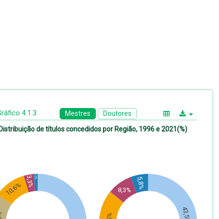
ráfico 4.1.3
Mestres
Doutores
Distribuição de títulos concedidos por Região, 1996 e 2021(%)
1,3%
3,3%
5,8%
10,6%
8,3%
43,5%