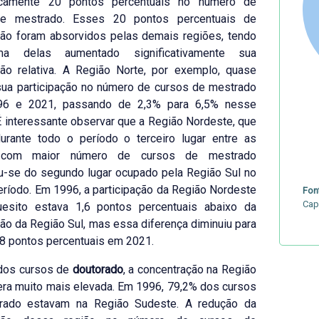
icamente 20 pontos percentuais no número de
de mestrado. Esses 20 pontos percentuais de
ção foram absorvidos pelas demais regiões, tendo
a delas aumentado significativamente sua
ção relativa. A Região Norte, por exemplo, quase
 sua participação no número de cursos de mestrado
96 e 2021, passando de 2,3% para 6,5% nesse
É interessante observar que a Região Nordeste, que
urante todo o período o terceiro lugar entre as
 com maior número de cursos de mestrado
u-se do segundo lugar ocupado pela Região Sul no
período. Em 1996, a participação da Região Nordeste
Fon
Cap
esito estava 1,6 pontos percentuais abaixo da
ção da Região Sul, mas essa diferença diminuiu para
8 pontos percentuais em 2021.
dos cursos de
doutorado
, a concentração na Região
ra muito mais elevada. Em 1996, 79,2% dos cursos
rado estavam na Região Sudeste. A redução da