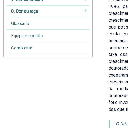
1996, p
8. Cor ou raça
crescime
crescime
Glossário
que poss
contar c
Equipe e contato
liderança
período e
Como citar
taxa es
crescim
doutorad
chegara
crescimen
da médi
doutorado
foi o inv
das que t
O fat