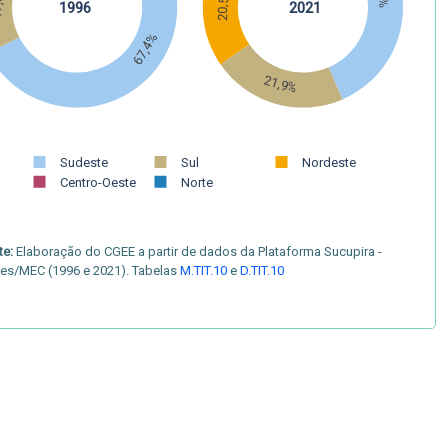
3%
20,5%
1996
2021
67,4%
21,9%
Sudeste
Sul
Nordeste
Centro-Oeste
Norte
te:
Elaboração do CGEE a partir de dados da Plataforma Sucupira -
es/MEC (1996 e 2021). Tabelas
M.TIT.10
e
D.TIT.10