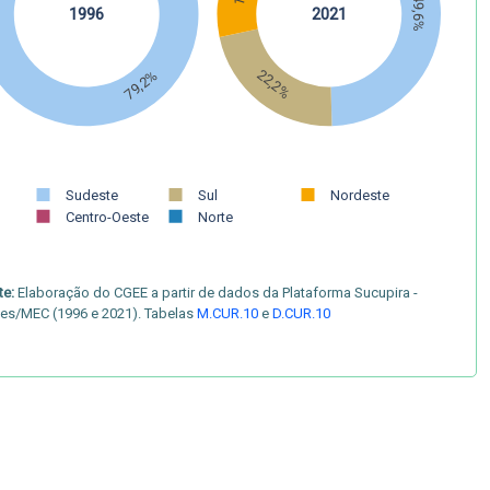
49,6%
1996
2021
22,2%
79,2%
Sudeste
Sul
Nordeste
Centro-Oeste
Norte
te:
Elaboração do CGEE a partir de dados da Plataforma Sucupira -
es/MEC (1996 e 2021). Tabelas
M.CUR.10
e
D.CUR.10