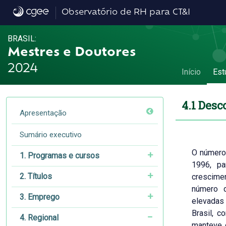
4.1 Desconcentração da pós-graduação - 4.
Observatório de RH para CT&I
BRASIL:
Mestres e Doutores
2024
Início
Est
4.1 Des
Apresentação
Sumário executivo
O número
1. Programas e cursos
1996, p
2. Títulos
crescimen
número 
3. Emprego
elevadas
Brasil, 
4. Regional
manteve 