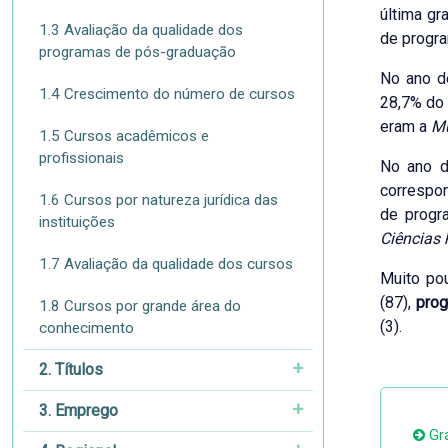
última gr
1.3 Avaliação da qualidade dos
de progra
programas de pós-graduação
No ano d
1.4 Crescimento do número de cursos
28,7% do 
eram a
Mu
1.5 Cursos acadêmicos e
profissionais
No ano d
correspon
1.6 Cursos por natureza jurídica das
de progr
instituições
Ciências
1.7 Avaliação da qualidade dos cursos
Muito po
(87),
prog
1.8 Cursos por grande área do
(3).
conhecimento
2. Títulos
3. Emprego
Grá