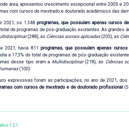
ande área, apresentou crescimento excepcional entre 2005 e 
mas com cursos de mestrado e doutorado acadêmicos das demai
e 2021, os 1.348
programas, que possuíam apenas cursos d
total de programas de pós-graduação existentes. As grandes 
ltidisciplinar
(288), as
Ciências sociais aplicadas
(205), as
Ciê
e 2021, havia 811
programas, que possuíam apenas cursos 
dia a 17,3% do total de programas de pós-graduação existent
amas desse tipo eram a
Multidisciplinar
(218), as
Ciências so
 humanas
(100).
uco expressivas foram as participações, no ano de 2021, do
ramas com cursos de mestrado e de doutorado profissional
(5
fico 1.2.1