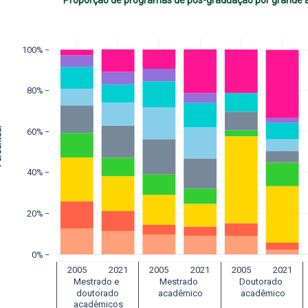
Proporção de programas de pós-graduação por grande á
100%
80%
ual
60%
40%
20%
0%
2005
2021
2005
2021
2005
2021
Mestrado e 
Mestrado 
Doutorado 
 doutorado 
 acadêmico
 acadêmico
 acadêmicos