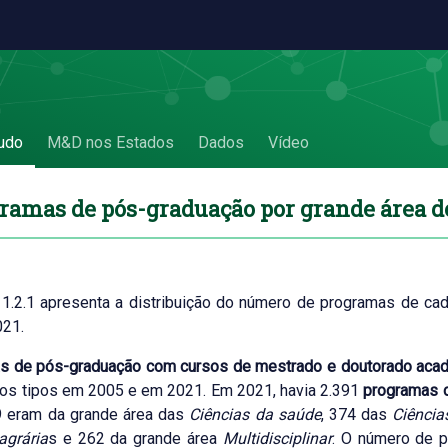
de área do conhecimento - 1.2. Programas 
udo
M&D nos Estados
Dados
Vídeo
ogramas de pós-graduação por grande área 
 1.2.1 apresenta a distribuição do número de programas de c
021.
s de pós-graduação com cursos de mestrado e doutorado aca
 os tipos em 2005 e em 2021. Em 2021, havia 2.391
programas 
9 eram da grande área das
Ciências da saúde
, 374 das
Ciênci
agrária
s e 262 da grande área
Multidisciplinar
. O número de p