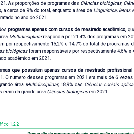
021. As proporções de programas das
Ciências biológicas, Ciên
, a cerca de 9% do total, enquanto a área de
Linguística, letras e
 tratado no ano de 2021.
 dos
programas apenas com cursos de mestrado acadêmico
, q
 área
Multidisciplinar
respondia por 21,4% dos programas em 20
m por respectivamente 15,2% e 14,7% do total de programas d
as biológicas
foram responsáveis por respectivamente 4,6% e 
ado acadêmico em 2021.
amas que possuíam apenas cursos de mestrado profissional
1. O número desses programas em 2021 era mais de 6 vezes 
grande área
Multidisciplinar
, 18,9% das
Ciências sociais aplic
s eram da grande área
Ciências biológicas
em 2021.
fico 1.2.2