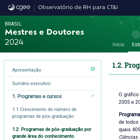
1.2. Programas de pós-graduação por gran
Observatório de RH para CT&I
BRASIL:
Mestres e Doutores
2024
Início
Est
1.2. Pr
Apresentação
Sumário executivo
O gráfico
1. Programas e cursos
2005 e 2
1.1 Crescimento do número de
Programa
programas de pós-graduação
de todos
1.2. Programas de pós-graduação por
quais 40
grande área do conhecimento
Ciências 