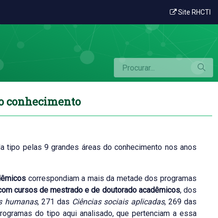
de pós-graduação por grande área do conh
Site RHCTI
do conhecimento
ada tipo pelas 9 grandes áreas do conhecimento nos anos
dêmicos
correspondiam a mais da metade dos programas
com cursos de mestrado e de doutorado acadêmicos
, dos
as humanas
, 271 das
Ciências sociais aplicadas
, 269 das
rogramas do tipo aqui analisado, que pertenciam a essa